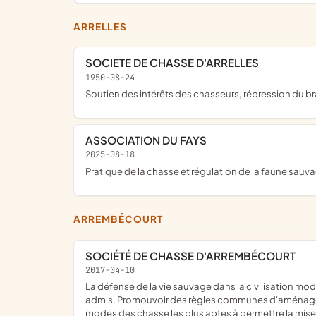
ARRELLES
SOCIETE DE CHASSE D'ARRELLES
1950-08-24
soutien des intérêts des chasseurs, répression du 
ASSOCIATION DU FAYS
2025-08-18
Pratique de la chasse et régulation de la faune sauv
ARREMBÉCOURT
SOCIÉTÉ DE CHASSE D'ARREMBÉCOURT
2017-04-10
la défense de la vie sauvage dans la civilisation moderne et regroupe les propriétaires et habitants de la commune ainsi que les non résidents qui y seraient éventuellement
admis. Promouvoir des règles communes d'aménageme
modes des chasse les plus aptes à permettre la mise 