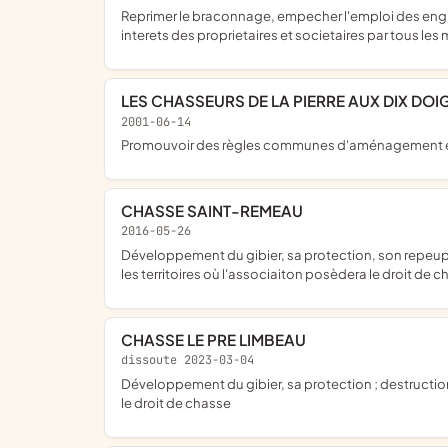
reprimer le braconnage, empecher l'emploi des engins prohibes, favoriser la destruction des oiseaux de proie et des betes nuisibles, repeuplement du gibier et defense des
interets des proprietaires et societaires par tous le
LES CHASSEURS DE LA PIERRE AUX DIX DOI
2001-06-14
promouvoir des règles communes d'aménagement et d
CHASSE SAINT-REMEAU
2016-05-26
développement du gibier, sa protection, son repeuplement, son élevage, la destruction des nuisibles, la répression du braconnage et l'exploitation rationnelle de la chasse sur
les territoires où l'associaiton posèdera le droit de 
CHASSE LE PRE LIMBEAU
dissoute 2023-03-04
développement du gibier, sa protection ; destruction des nuisibles, répression du braconnage et l'exploitation rationnelle de la chasse sur le territoire où l'association possèdera
le droit de chasse