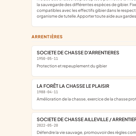
la sauvegarde des différentes espèces de gibier. Fixe
compatibles avec les effectifs gibier dans le respect
organisme de tutelle.Apporter toute aide aux gardes 
ARRENTIÈRES
SOCIETE DE CHASSE D'ARRENTIERES
1950-05-11
protection et repeuplement du gibier
LA FORÊT LA CHASSE LE PLAISIR
1988-04-11
amélioration de la chasse, exercice de la chasse p
SOCIETE DE CHASSE AILLEVILLE / ARRENTIE
2022-05-20
défendre la vie sauvage, promouvoir des règles communes d'aménagement et de gestion des espèces sauvages sur les territoires cynégétiquement contrôlés par les membres