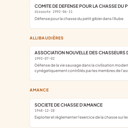
COMITE DE DEFENSE POUR LA CHASSE DU PE
dissoute 1992-06-11
défense pour la chasse du petit gibier dans l'Aube
ALLIBAUDIÈRES
ASSOCIATION NOUVELLE DES CHASSEURS 
1993-07-02
défense de la vie sauvage dans la civilisation moderne, promouvoir des règles communes d'aménagement et la gestion des espèces sauvage sur les territoires
cynégetiquement contrôlés par les membres de l'ass
AMANCE
SOCIETE DE CHASSE D'AMANCE
1948-12-28
exploiter et règlementer l'exercice de la chasse sur 