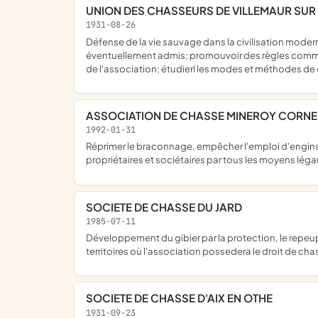
UNION DES CHASSEURS DE VILLEMAUR SUR
1931-08-26
défense de la vie sauvage dans la civilisation moderne et regrouper les propriétaires et habitants de la commune ainsi que les non-propriétaires et non résidents qui y seraient
éventuellement admis; promouvoir des règles comm
de l'association; étudierl les modes et méthodes de 
ASSOCIATION DE CHASSE MINEROY CORNE
1992-01-31
réprimer le braconnage, empêcher l'emploi d'engins prohibés, favoriser la destruction des bêtes nuisibles et assurer le repeuplement du gibier et la défense des intérêts des
propriétaires et sociétaires par tous les moyens léga
SOCIETE DE CHASSE DU JARD
1985-07-11
développement du gibier par la protection, le repeuplement, l'élevage, la destruction des nuisibles, la repression du bracon- nage et l'exploitation rationnelle de la chasse sur les
territoires où l'association possedera le droit de cha
SOCIETE DE CHASSE D'AIX EN OTHE
1931-09-23