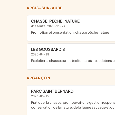
ARCIS-SUR-AUBE
CHASSE, PECHE, NATURE
dissoute 2020-11-24
promotion et présentation, chasse pêche nature
LES GOUSSARD'S
2025-04-18
exploiter la chasse sur les territoires où il est dét
ARGANÇON
PARC SAINT BERNARD
2026-06-15
pratiquer la chasse, promouvoir une gestion responsable du patrimoine cynégétique, améliorer les intérêts généraux de la chasse et préserver son avenir dans le respect de la
conservation de la nature, de la faune sauvage et du 