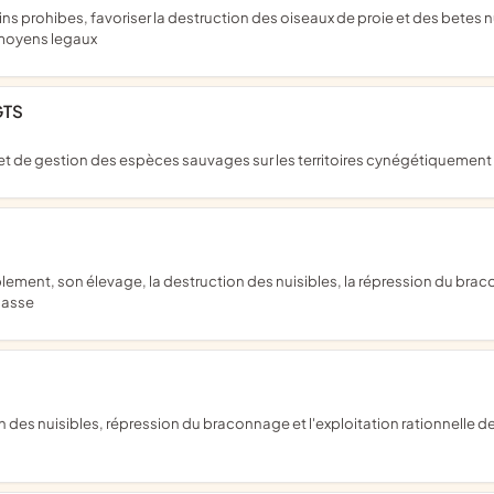
s moyens legaux
GTS
e gestion des espèces sauvages sur les territoires cynégétiquement co
chasse