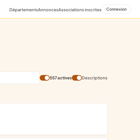
Connexion
Départements
Annonces
Associations inscrites
557 actives
Descriptions