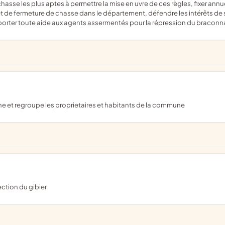
sse les plus aptes à permettre la mise en uvre de ces règles, fixer annue
 et de fermeture de chasse dans le département, défendre les intérêts d
pporter toute aide aux agents assermentés pour la répression du bracon
rne et regroupe les proprietaires et habitants de la commune
ction du gibier