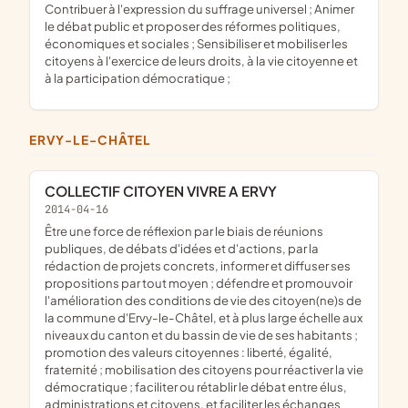
contribuer à l'expression du suffrage universel ; Animer
le débat public et proposer des réformes politiques,
économiques et sociales ; Sensibiliser et mobiliser les
citoyens à l'exercice de leurs droits, à la vie citoyenne et
à la participation démocratique ;
ERVY-LE-CHÂTEL
COLLECTIF CITOYEN VIVRE A ERVY
2014-04-16
être une force de réflexion par le biais de réunions
publiques, de débats d'idées et d'actions, par la
rédaction de projets concrets, informer et diffuser ses
propositions par tout moyen ; défendre et promouvoir
l'amélioration des conditions de vie des citoyen(ne)s de
la commune d'Ervy-le-Châtel, et à plus large échelle aux
niveaux du canton et du bassin de vie de ses habitants ;
promotion des valeurs citoyennes : liberté, égalité,
fraternité ; mobilisation des citoyens pour réactiver la vie
démocratique ; faciliter ou rétablir le débat entre élus,
administrations et citoyens, et faciliter les échanges