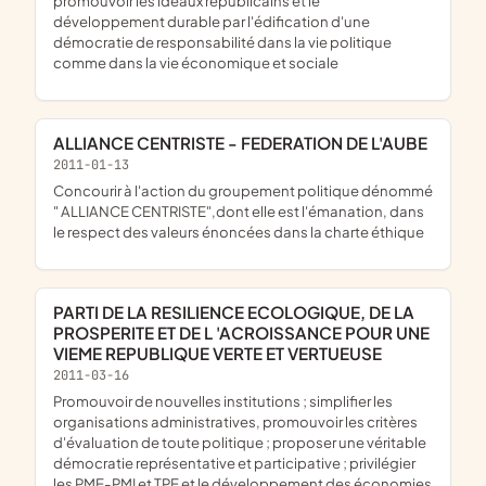
promouvoir les idéaux républicains et le
développement durable par l'édification d'une
démocratie de responsabilité dans la vie politique
comme dans la vie économique et sociale
ALLIANCE CENTRISTE - FEDERATION DE L'AUBE
2011-01-13
concourir à l'action du groupement politique dénommé
" ALLIANCE CENTRISTE",dont elle est l'émanation, dans
le respect des valeurs énoncées dans la charte éthique
PARTI DE LA RESILIENCE ECOLOGIQUE, DE LA
PROSPERITE ET DE L 'ACROISSANCE POUR UNE
VIEME REPUBLIQUE VERTE ET VERTUEUSE
2011-03-16
promouvoir de nouvelles institutions ; simplifier les
organisations administratives, promouvoir les critères
d'évaluation de toute politique ; proposer une véritable
démocratie représentative et participative ; privilégier
les PME-PMI et TPE et le développement des économies