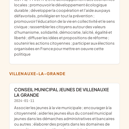
locales ; promouvoir le développement écologique
durable ; développer la coopération et l'aide aux pays
défavorisés, privilégier en tout la prévention ;
promouvoir l'éducation de la vie en collectivité et le sens
civique ; rassembler les citoyens autour des valeurs
d'humanisme, solidarité, démocratie, laïcité, égalité et
liberté ; diffuser les idées et propositions de réforme ;
soutenir les actions citoyennes ; participer aux élections
organisées en France pour mettre en oeuvre cette
politique
VILLENAUXE-LA-GRANDE
CONSEIL MUNICIPAL JEUNES DE VILLENAUXE
LA GRANDE
2024-01-11
associer les jeunes à la vie municipale ; encourager à la
citoyenneté ; aider les jeunes élus du conseil municipal
jeunes dans les démarches administratives et bancaires
ou autres ; élaborer des projets dans les domaines de