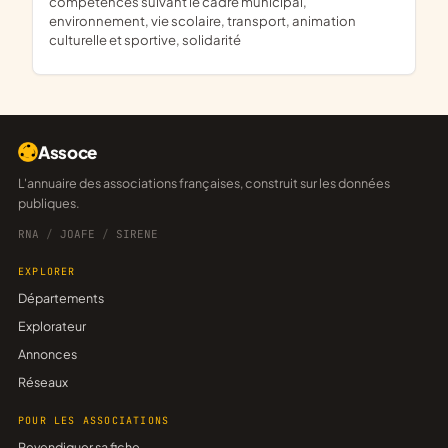
compétences suivant le cadre municipal,
environnement, vie scolaire, transport, animation
culturelle et sportive, solidarité
Assoce
L'annuaire des associations françaises, construit sur les données
publiques.
RNA
/
JOAFE
/
SIRENE
EXPLORER
Départements
Explorateur
Annonces
Réseaux
POUR LES ASSOCIATIONS
Revendiquer sa fiche