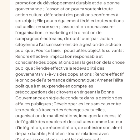
promotion du développement durable et de la bonne
gouvernance ; L'association pourra soutenir toute
action culturel défendant des positions conformes à
son objet ; Elle pourra également fédérer toutes actions
culturelles en son sein ; l'association pourra assurer
l'organisation, le marketing et la direction de
campagnes électorales, de contribuer par l'action
citoyenne à l'assainissement de la gestion de la chose
publique ; Pour ce faire, il poursuit les objectifs suivants :
Rendre effective l'implication responsable et
consciente des populations dans la gestion de la chose
publique ; Rendre effective la redevabilité des
gouvernants vis-à-vis des populations ; Rendre effectif
le principe de l'alternance démocratique ; Amener l'élite
politique à mieux prendre en compte les
préoccupations des citoyens en érigeant la Bonne
Gouvernance en règle de conduite dans la gestion des
affaires publiques ; Développer les liens amicaux entre
les peuples à travers des échanges culturelles,
organisation de manifestations, inculquer la nécessité
de l'égalité des peuples et des cultures comme facteur
d'intégration, de réconciliation, de cohésion sociale et
de paix durable ; Entretenir toutes relations avec
d'autres associations visant les mêmes buts