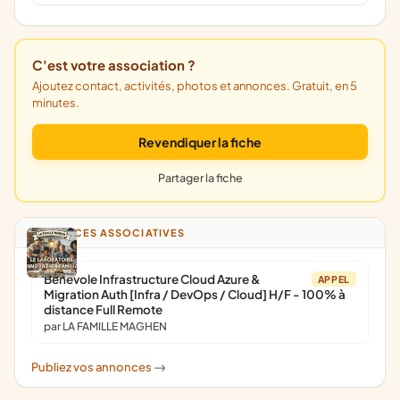
C'est votre association ?
Ajoutez contact, activités, photos et annonces. Gratuit, en 5
minutes.
Revendiquer la fiche
Partager la fiche
ANNONCES ASSOCIATIVES
Bénévole Infrastructure Cloud Azure &
APPEL
Migration Auth [Infra / DevOps / Cloud] H/F - 100% à
distance Full Remote
par LA FAMILLE MAGHEN
Publiez vos annonces
->