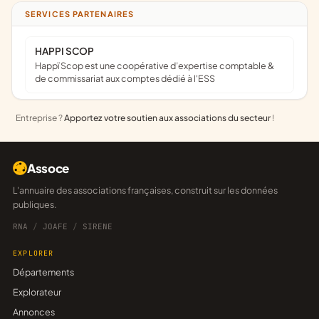
SERVICES PARTENAIRES
HAPPI SCOP
Happï Scop est une coopérative d’expertise comptable &
de commissariat aux comptes dédié à l'ESS
Entreprise ?
Apportez votre soutien aux associations du secteur
!
Assoce
L'annuaire des associations françaises, construit sur les données
publiques.
RNA
/
JOAFE
/
SIRENE
EXPLORER
Départements
Explorateur
Annonces