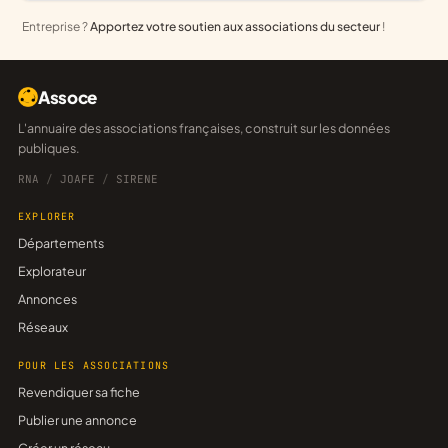
Entreprise ?
Apportez votre soutien aux associations du secteur
!
Assoce
L'annuaire des associations françaises, construit sur les données
publiques.
RNA
/
JOAFE
/
SIRENE
EXPLORER
Départements
Explorateur
Annonces
Réseaux
POUR LES ASSOCIATIONS
Revendiquer sa fiche
Publier une annonce