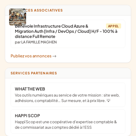
ANNONCES ASSOCIATIVES
Bénévole Infrastructure Cloud Azure &
APPEL
Migration Auth [Infra / DevOps / Cloud] H/F - 100% à
distance Full Remote
par LA FAMILLE MAGHEN
Publiez vos annonces
->
SERVICES PARTENAIRES
WHAT THE WEB
Vos outils numériques au service de votre mission : site web,
adhésions, comptabilité… Sur mesure, et à prix libre. 💡
HAPPI SCOP
Happï Scop est une coopérative d’expertise comptable &
de commissariat aux comptes dédié à l'ESS