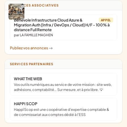
ANNONCES ASSOCIATIVES
Bénévole Infrastructure Cloud Azure &
APPEL
Migration Auth [Infra / DevOps / Cloud] H/F - 100% à
distance Full Remote
par LA FAMILLE MAGHEN
Publiez vos annonces
->
SERVICES PARTENAIRES
WHAT THE WEB
Vos outils numériques au service de votre mission : site web,
adhésions, comptabilité… Sur mesure, et à prix libre. 💡
HAPPI SCOP
Happï Scop est une coopérative d’expertise comptable &
de commissariat aux comptes dédié à l'ESS