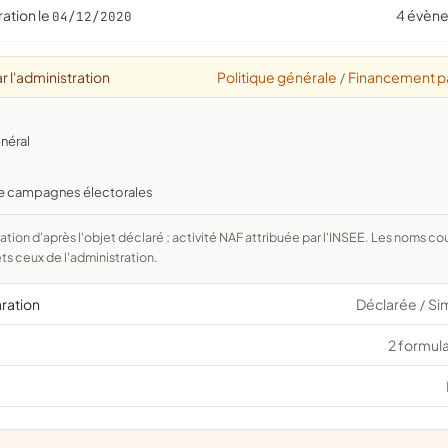
ration le
4 évèn
04/12/2020
r l'administration
Politique générale
Financement pa
/
énéral
 de campagnes électorales
ts ceux de l'administration.
aration
Déclarée
Si
/
2 formula