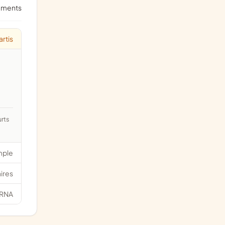
ements
rtis
mple
ires
RNA