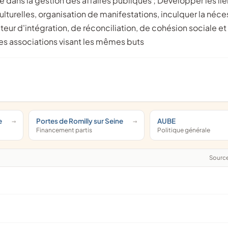
dans la gestion des affaires publiques ; Développer les lie
lturelles, organisation de manifestations, inculquer la néce
eur d'intégration, de réconciliation, de cohésion sociale et
tres associations visant les mêmes buts
e
Portes de Romilly sur Seine
AUBE
Financement partis
Politique générale
Sourc