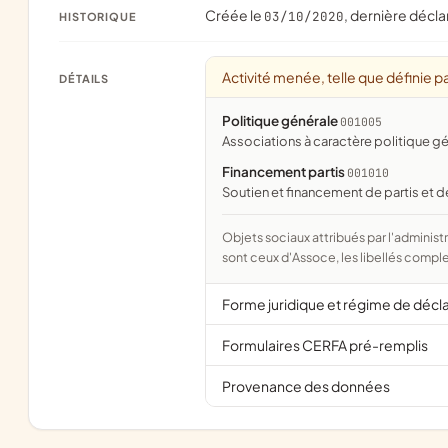
Créée le
, dernière décla
03/10/2020
HISTORIQUE
Activité menée, telle que définie pa
DÉTAILS
Politique générale
001005
associations à caractère politique g
Financement partis
001010
soutien et financement de partis et
Objets sociaux attribués par l'administration d'après l'objet déclaré ; activité NAF attribuée par l'INSEE. Les noms courts
sont ceux d'Assoce, les libellés comple
Forme juridique et régime de décl
Formulaires CERFA pré-remplis
Provenance des données