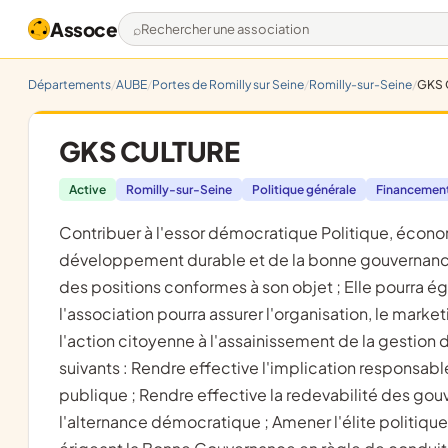
Assoce
Rechercher une association
Départements
AUBE
Portes de Romilly sur Seine
Romilly-sur-Seine
GKS 
GKS CULTURE
Active
Romilly-sur-Seine
Politique générale
Financement
contribuer à l'essor démocratique Politique, économique, culturel et social, notamment par la promotion du
développement durable et de la bonne gouvernance ;
des positions conformes à son objet ; Elle pourra ég
l'association pourra assurer l'organisation, le mark
l'action citoyenne à l'assainissement de la gestion de
suivants : Rendre effective l'implication responsab
publique ; Rendre effective la redevabilité des gouv
l'alternance démocratique ; Amener l'élite politiq