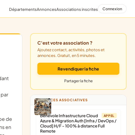
Connexion
Départements
Annonces
Associations inscrites
C'est votre association ?
Ajoutez contact, activités, photos et
annonces. Gratuit, en 5 minutes.
Revendiquer la fiche
dant
Partager la fiche
 par
ANNONCES ASSOCIATIVES
Bénévole Infrastructure Cloud
APPEL
ipe de
Azure & Migration Auth [Infra / DevOps /
Cloud] H/F - 100% à distance Full
ns en
Remote