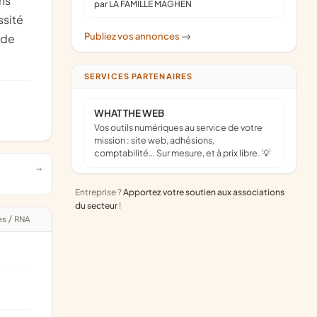
ns
par LA FAMILLE MAGHEN
ssité
Publiez vos annonces
 de
->
SERVICES PARTENAIRES
WHAT THE WEB
Vos outils numériques au service de votre
mission : site web, adhésions,
comptabilité… Sur mesure, et à prix libre. 💡
Entreprise ?
Apportez votre soutien aux associations
du secteur
!
es
/
RNA