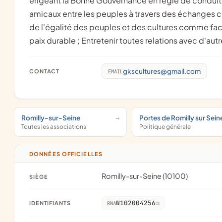
érigeant la Bonne Gouvernance en règle de conduite 
amicaux entre les peuples à travers des échanges cu
de l'égalité des peuples et des cultures comme fact
paix durable ; Entretenir toutes relations avec d'au
gkscultures@gmail.com
CONTACT
EMAIL
Romilly-sur-Seine
Portes de Romilly sur Sein
Toutes les associations
Politique générale
DONNÉES OFFICIELLES
Romilly-sur-Seine (10100)
SIÈGE
W102004256
IDENTIFIANTS
RNA