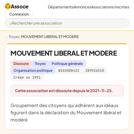
Assoce
Départements
Annonces
Associations inscrites
Connexion
Rechercher une association
Troyes
MOUVEMENT LIBERAL ET MODERE
MOUVEMENT LIBERAL ET MODERE
Dissoute
Troyes
Politique générale
Organisation politique
W103008422
389926510
Créée en 1991
Cette association est dissoute depuis le 2021-11-25.
groupement des citoyens qui adhèrent aux idéaux
figurant dans la déclaration du Mouvement libéral et
modéré