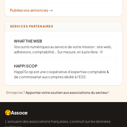
Publiez vos annonces
->
SERVICES PARTENAIRES
WHAT THE WEB
Vos outils numériques au service de votre mission : site web,
adhésions, comptabilité… Sur mesure, et à prix libre. 💡
HAPPI SCOP
Happï Scop est une coopérative d’expertise comptable &
de commissariat aux comptes dédié à l'ESS
Entreprise ?
Apportez votre soutien aux associations du secteur
!
Assoce
L'annuaire des associations françaises, construit sur les données