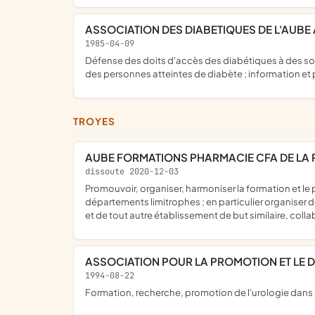
ASSOCIATION DES DIABETIQUES DE L'AUBE
1985-04-09
défense des doits d'accès des diabétiques à des soins de qualité et lutte contre les discriminations liées à leur maladie ; accompagnement de l'amélioration de la qualité de vie
des personnes atteintes de diabète ; information et
TROYES
AUBE FORMATIONS PHARMACIE CFA DE LA
dissoute 2020-12-03
promouvoir, organiser, harmoniser la formation et le perfectionnement des employés et préparateurs en pharmacie en champagne- méridionale (aube et haute marne) et
départements limitrophes ; en particulier organiser d
et de tout autre établissement de but similaire, colla
ASSOCIATION POUR LA PROMOTION ET LE 
1994-08-22
formation, recherche, promotion de l'urologie dans