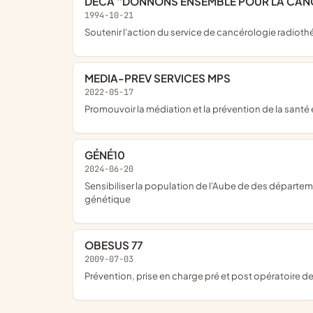
DECA ''DONNONS ENSEMBLE POUR LA CAN
1994-10-21
soutenir l'action du service de cancérologie radioth
MEDIA-PREV SERVICES MPS
2022-05-17
promouvoir la médiation et la prévention de la santé 
GÉNÉ10
2024-06-20
sensibiliser la population de l'Aube de des départements limitrophes à la génétique, aux indications de tests et à la prise en charge adaptée des patients atteints de maladie
génétique
OBESUS 77
2009-07-03
prévention, prise en charge pré et post opératoire de