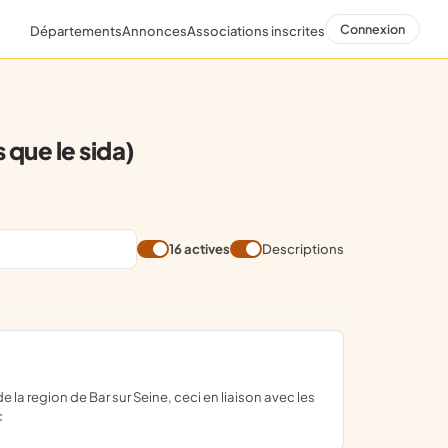
Connexion
Départements
Annonces
Associations inscrites
que le sida)
16 actives
Descriptions
c