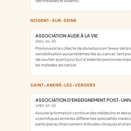
des malades et aidants ;
NOGENT-SUR-SEINE
ASSOCIATION AUDE À LA VIE
2024-04-03
promouvoir la collecte de donations en faveur de la lutte contre le cancer, en particulier le cancer du poumon ; participer à des initiatives et promouvoir des initiatives de
sensibilisation aux problèmes liés au cancer, tant pou
de soutien ayant pour but d'aider les personnes mala
les malades de cancer
SAINT-ANDRÉ-LES-VERGERS
ASSOCIATION D'ENSEIGNEMENT POST-UNIVE
1989-07-03
assurer la formation continue des médecins et des paramédicaux, contribuer à améliorer la qualité des traitements, participer à la formation médicale continue, établir des liens
scientifiques entre les différentes specialités medi
participer au financement d'études cliniques et d'e