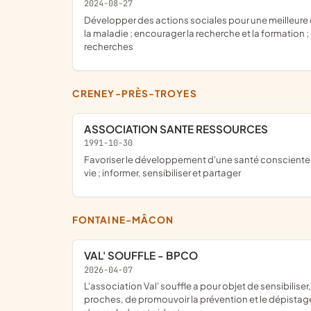
2024-08-27
développer des actions sociales pour une meilleure connaissance de la maladie ; faire connaître la maladie ; faire des recherches pour trouver un traitement ; trouver la cause de
la maladie ; encourager la recherche et la formation ;
recherches
CRENEY-PRÈS-TROYES
ASSOCIATION SANTE RESSOURCES
1991-10-30
favoriser le développement d'une santé consciente en référence au concept de santé de l'OMS, notamment sur les compétences psycho-sociales et tout ce qui a rapport à la
vie ; informer, sensibiliser et partager
FONTAINE-MÂCON
VAL' SOUFFLE - BPCO
2026-04-07
l'association Val' souffle a pour objet de sensibiliser, informer et accompagner les personnes atteintes de BPCO (Broncho-Pneumopathie Chronique Obstructive) ainsi que leurs
proches, de promouvoir la prévention et le dépistag