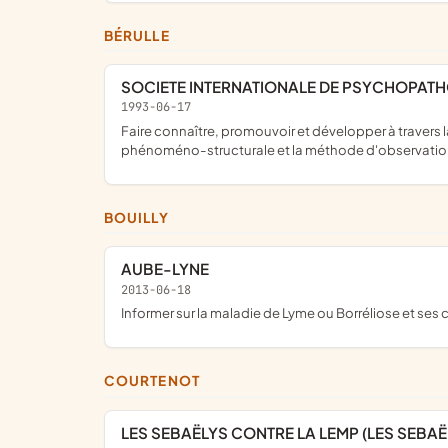
BÉRULLE
SOCIETE INTERNATIONALE DE PSYCHOPA
1993-06-17
faire connaître, promouvoir et développer à travers la pratique clinique, l'enseignement et la recherche scientifique les travaux de psychopathologie fondés sur le courant
phénoméno-structurale et la méthode d'observation 
BOUILLY
AUBE-LYNE
2013-06-18
informer sur la maladie de Lyme ou Borréliose et ses
COURTENOT
LES SEBAËLYS CONTRE LA LEMP (LES SEBAË