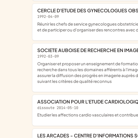
CERCLE D'ETUDE DES GYNECOLOGUES OBS
1992-04-09
réunir les chefs de service gynecologues obstetriciens des hopitaux non universitaires de Champagne-Ardenne en vue de perfectionner leurs métodes et conditions de travail
et de participer ou d'organiser des rencontres avec d
SOCIETE AUBOISE DE RECHERCHE EN IMAGER
1992-03-09
organiser et proposer un enseignement de formation continue à l'intention de ses membres ; se doter d'une documentation de haut niveau en matière d'imagerie ; permettre la
recherche dans tous les domaines afférents à l'image
assurer la diffusion des progrès en imagerie auprès d
suivant les critères de qualité reconnus
ASSOCIATION POUR L'ETUDE CARDIOLOGIQ
dissoute 2014-05-10
etudier les affections cardio vasculaires et contribu
LES ARCADES - CENTRE D'INFORMATIONS