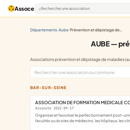
Assoce
Rechercher une association
départements
aube
prévention et dépistage de maladies (autres que le sida)
/
/
AUBE — prév
Associations prévention et dépistage de maladies 
BAR-SUR-SEINE
ASSOCIATION DE FORMATION MEDICALE 
dissoute 2022-09-17
organiser et favoriser le perfectionnement post-universitaire et l'information sur tous les sujets interessant le corps medical de la region de Bar sur Seine, ceci en liaison avec les
facultés ou écoles de médecins, les hôpitaux, les cli