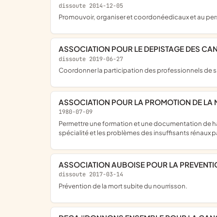
dissoute 2014-12-05
promouvoir, organiser et coordonéedicaux et au per
ASSOCIATION POUR LE DEPISTAGE DES CAN
dissoute 2019-06-27
coordonner la participation des professionnels de 
ASSOCIATION POUR LA PROMOTION DE LA N
1980-07-09
permettre une formation et une documentation de haut niveau pour ses membres en ce qui concerne la néphrologie et les spécialités apparentées ; faire connaitre cette
spécialité et les problèmes des insuffisants rénaux 
ASSOCIATION AUBOISE POUR LA PREVENTI
dissoute 2017-03-14
prévention de la mort subite du nourrisson.