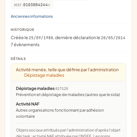
0103004244
HIST.
Anciennes informations
HISTORIQUE
Créée le
, dernière déclaration le
25/09/1980
20/05/2014
7 évènements
DÉTAILS
Activité menée, telle que définie par l'administration
Dépistage maladies
Dépistage maladies
017125
prévention et dépistage de maladies (autres que le sida)
Activité NAF
Autres organisations fonctionnant par adhésion
volontaire
Objets sociaux attribués par l'administration d'après l'objet
déclaré ; activité NAF attribuée par l'INSEE. Les noms