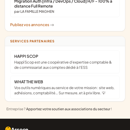
Migration Auth [Infra / DevOps / Cloud] H/F - 100% à
distance Full Remote
par LA FAMILLE MAGHEN
Publiez vos annonces
->
SERVICES PARTENAIRES
HAPPI SCOP
Happï Scop est une coopérative d’expertise comptable &
de commissariat aux comptes dédié à l'ESS
WHAT THE WEB
Vos outils numériques au service de votre mission : site web,
adhésions, comptabilité… Sur mesure, et à prix libre. 💡
Entreprise ?
Apportez votre soutien aux associations du secteur
!
Assoce