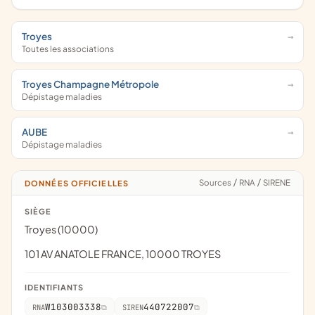
Troyes
Toutes les associations
Troyes Champagne Métropole
Dépistage maladies
AUBE
Dépistage maladies
Sources
/
RNA
/
SIRENE
DONNÉES OFFICIELLES
SIÈGE
Troyes (10000)
101 AV ANATOLE FRANCE, 10000 TROYES
IDENTIFIANTS
W103003338
440722007
RNA
SIREN