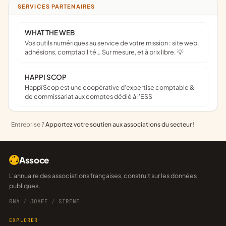
SERVICES PARTENAIRES
WHAT THE WEB
Vos outils numériques au service de votre mission : site web,
adhésions, comptabilité… Sur mesure, et à prix libre. 💡
HAPPI SCOP
Happï Scop est une coopérative d’expertise comptable &
de commissariat aux comptes dédié à l'ESS
Entreprise ?
Apportez votre soutien aux associations du secteur
!
Assoce
L'annuaire des associations françaises, construit sur les données
publiques.
RNA
/
JOAFE
/
SIRENE
EXPLORER