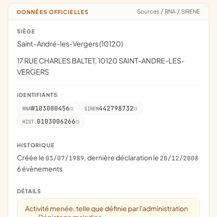
Sources
/
RNA
/
SIRENE
DONNÉES OFFICIELLES
SIÈGE
Saint-André-les-Vergers (10120)
17 RUE CHARLES BALTET, 10120 SAINT-ANDRE-LES-
VERGERS
IDENTIFIANTS
W103000456
442798732
RNA
SIREN
0103006266
HIST.
HISTORIQUE
Créée le
, dernière déclaration le
03/07/1989
20/12/2008
6 évènements
DÉTAILS
Activité menée, telle que définie par l'administration