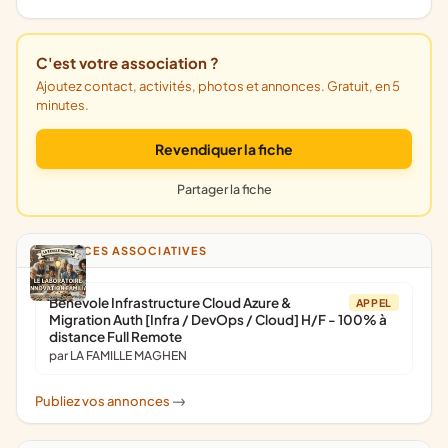
C'est votre association ?
Ajoutez contact, activités, photos et annonces. Gratuit, en 5
minutes.
Revendiquer la fiche
Partager la fiche
ANNONCES ASSOCIATIVES
Bénévole Infrastructure Cloud Azure &
APPEL
Migration Auth [Infra / DevOps / Cloud] H/F - 100% à
distance Full Remote
par LA FAMILLE MAGHEN
Publiez vos annonces
->