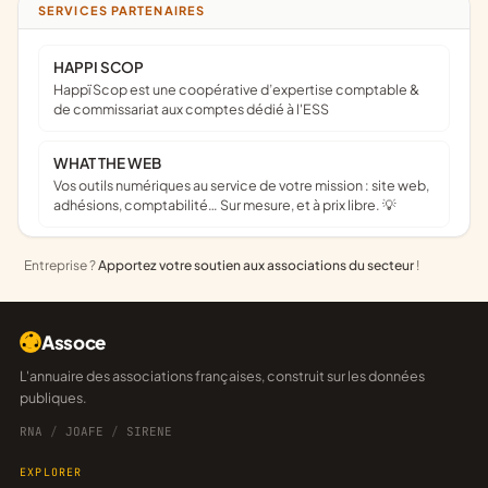
SERVICES PARTENAIRES
HAPPI SCOP
Happï Scop est une coopérative d’expertise comptable &
de commissariat aux comptes dédié à l'ESS
WHAT THE WEB
Vos outils numériques au service de votre mission : site web,
adhésions, comptabilité… Sur mesure, et à prix libre. 💡
Entreprise ?
Apportez votre soutien aux associations du secteur
!
Assoce
L'annuaire des associations françaises, construit sur les données
publiques.
RNA
/
JOAFE
/
SIRENE
EXPLORER