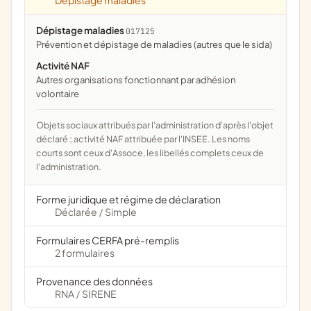
Dépistage maladies
Dépistage maladies
017125
prévention et dépistage de maladies (autres que le sida)
Activité NAF
Autres organisations fonctionnant par adhésion
volontaire
Objets sociaux attribués par l'administration d'après l'objet
déclaré ; activité NAF attribuée par l'INSEE. Les noms
courts sont ceux d'Assoce, les libellés complets ceux de
l'administration.
Forme juridique et régime de déclaration
Déclarée
Simple
/
Formulaires CERFA pré-remplis
2 formulaires
Provenance des données
RNA
SIRENE
/