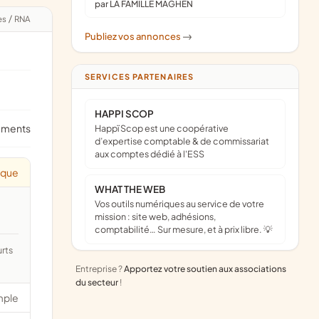
par LA FAMILLE MAGHEN
es
/
RNA
Publiez vos annonces
->
SERVICES PARTENAIRES
HAPPI SCOP
ements
Happï Scop est une coopérative
d’expertise comptable & de commissariat
aux comptes dédié à l'ESS
ique
WHAT THE WEB
Vos outils numériques au service de votre
mission : site web, adhésions,
comptabilité… Sur mesure, et à prix libre. 💡
Entreprise ?
Apportez votre soutien aux associations
du secteur
!
mple