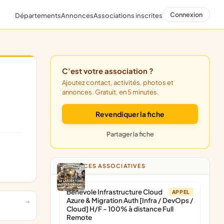
Connexion
Départements
Annonces
Associations inscrites
C'est votre association ?
Ajoutez contact, activités, photos et
annonces. Gratuit, en 5 minutes.
Revendiquer la fiche
Partager la fiche
ANNONCES ASSOCIATIVES
Bénévole Infrastructure Cloud
APPEL
Azure & Migration Auth [Infra / DevOps /
Cloud] H/F - 100% à distance Full
Remote