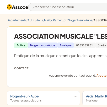
Assoce
Rechercher une association
Départements
AUBE
Arcis, Mailly, Ramerupt
Nogent-sur-Aube
ASSOCIAT
ASSOCIATION MUSICALE "LES 
Active
Nogent-sur-Aube
Musique
W103003831
Créée
pratique de la musique en tant que loisirs, apprent
CONTACT
Aucun moyen de contact publié.
Ajoute
Nogent-sur-Aube
Arcis, Mailly,
Toutes les associations
Musique