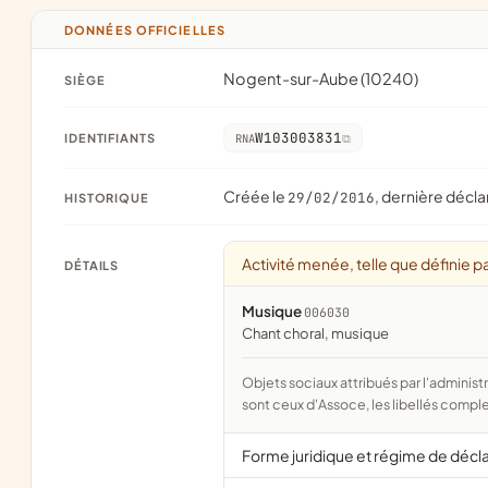
DONNÉES OFFICIELLES
Nogent-sur-Aube (10240)
SIÈGE
W103003831
IDENTIFIANTS
RNA
Créée le
, dernière décla
29/02/2016
HISTORIQUE
Activité menée, telle que définie pa
DÉTAILS
Musique
006030
chant choral, musique
Objets sociaux attribués par l'administration d'après l'objet déclaré ; activité NAF attribuée par l'INSEE. Les noms courts
sont ceux d'Assoce, les libellés comple
Forme juridique et régime de décl