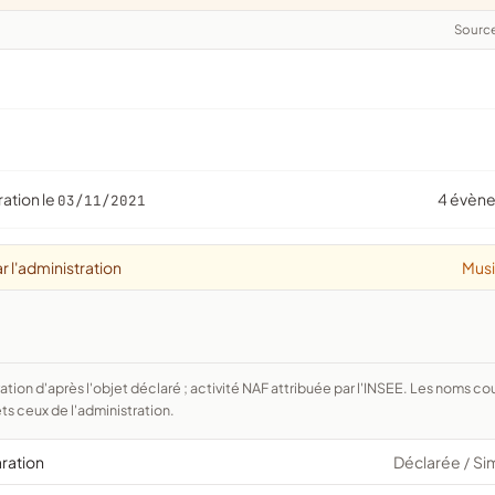
Sourc
ration le
4 évèn
03/11/2021
r l'administration
Mus
ts ceux de l'administration.
aration
Déclarée
Si
/