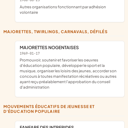
1968-06-25
Autres organisations fonctionnant par adhésion
volontaire
MAJORETTES, TWIRLINGS, CARNAVALS, DÉFILÉS
MAJORETTES NOGENTAISES
1969-01-17
promouvoir, soutenir et favoriser les oeuvres
d'éducation populaire, développer le sport et la
musique, organiser les loisirs des jeunes, accorder son
concours à toutes manifestation récréatives ou autres
ayant reçu préalablement l'approbation du conseil
d'administration
MOUVEMENTS ÉDUCATIFS DE JEUNESSE ET
D'ÉDUCATION POPULAIRE
FANFARE DES INTREPIDES