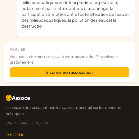
milieux aquatiques et de leur patrimoine piscicole,
notamment par la lutte contre le braconnage, la
participation à la lutte contre toute altération de l'eau et
des milieux aquatiques, la pollution des eaux et la
destructio
PUBLIER
Vous souhaitez mettre en avant votre association ? Inscrivez-la
gratuitement.
Inscrire mon association
Assoce
L'annuaire des associations françaises, construit sur les données
publiques.
RNA
/
JOAFE
/
SIRENE
EXPLORER