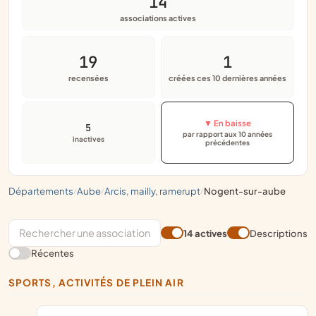
14
associations actives
19
1
recensées
créées ces 10 dernières années
▼ En baisse
5
par rapport aux 10 années
inactives
précédentes
départements
aube
arcis, mailly, ramerupt
nogent-sur-aube
/
/
/
14 actives
Descriptions
Récentes
SPORTS, ACTIVITÉS DE PLEIN AIR