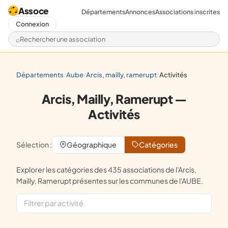
Assoce
Départements
Annonces
Associations inscrites
Connexion
Rechercher une association
départements
aube
arcis, mailly, ramerupt
activités
/
/
/
Arcis, Mailly, Ramerupt —
Activités
Sélection :
Géographique
Catégories
Explorer les catégories des 435 associations de l'Arcis,
Mailly, Ramerupt présentes sur les communes de l'AUBE.