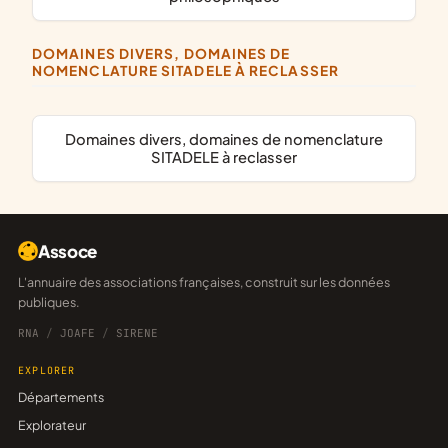
DOMAINES DIVERS, DOMAINES DE
NOMENCLATURE SITADELE À RECLASSER
domaines divers, domaines de nomenclature
SITADELE à reclasser
Assoce
L'annuaire des associations françaises, construit sur les données
publiques.
RNA
/
JOAFE
/
SIRENE
EXPLORER
Départements
Explorateur