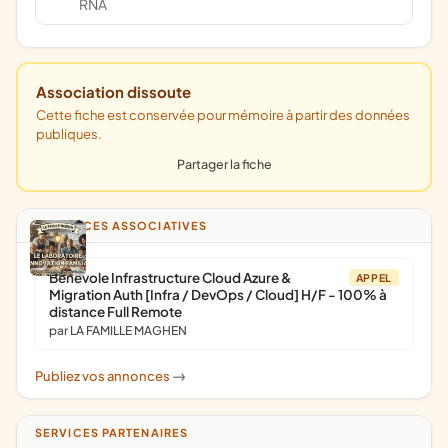
RNA
Association dissoute
Cette fiche est conservée pour mémoire à partir des données
publiques.
Partager la fiche
ANNONCES ASSOCIATIVES
Bénévole Infrastructure Cloud Azure &
APPEL
Migration Auth [Infra / DevOps / Cloud] H/F - 100% à
distance Full Remote
par LA FAMILLE MAGHEN
Publiez vos annonces
->
SERVICES PARTENAIRES