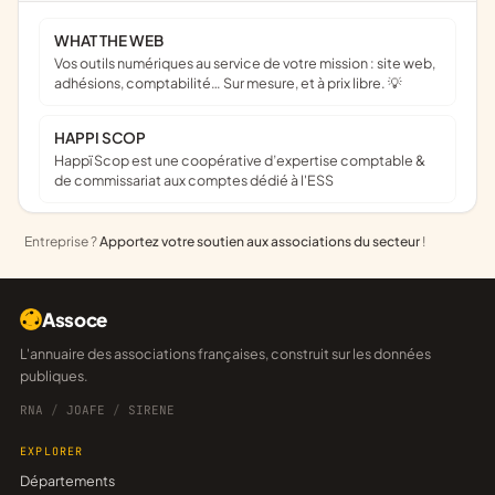
WHAT THE WEB
Vos outils numériques au service de votre mission : site web,
adhésions, comptabilité… Sur mesure, et à prix libre. 💡
HAPPI SCOP
Happï Scop est une coopérative d’expertise comptable &
de commissariat aux comptes dédié à l'ESS
Entreprise ?
Apportez votre soutien aux associations du secteur
!
Assoce
L'annuaire des associations françaises, construit sur les données
publiques.
RNA
/
JOAFE
/
SIRENE
EXPLORER
Départements