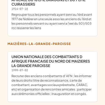
CUIRASSIERS
1914-07-10
regrouper tous les personnels ayant servi au 16rd avant
1977 de fédérer en une seule asso les anciens du 16rd et
les personnels servant ou ayant servi a l'eei du 501/503
rcc resserrer les liens
MAIZIÈRES-LA-GRANDE-PAROISSE
UNION NATIONALE DES COMBATTANTS D
AFRIQUE FRANCAISE DU NORD DE MAIZIERES
LA GRANDE PAROISSE
1999-07-02
recruter des anciens combattants d' AFN ; les informer
de leurs droits (titre de reconnaissance, carte de
combattant, avantages sociaux préretraite, CARAC,
etc) et organisation de rencontres amicales ; participer
aux cérémonies officielles ; inauguration et congés.