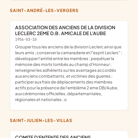
SAINT-ANDRÉ-LES-VERGERS
ASSOCIATION DES ANCIENS DE LA DIVISION
LECLERC 2EME D.B. AMICALE DE L'AUBE
1956-03-10
grouper tous les anciens de la division Leclerc ainsi que
leurs amis ; conserver la camaraderie et l"esprit Leclerc" ;
développer l'amitié entre les membres ; perpétuer la
mémoire des morts tombés au champ d'Honneur ;
renseigner les adhérents sur les avantages accordés
aux anciens combattants, et victimes des guerres ;
participer aux frais de déplacements des membres
actifs pour la présence de l'emblème 2 eme DB/Aube,
aux cérémonies officielles, départemantales,
régionales et nationales ; o
SAINT-JULIEN-LES-VILLAS
COMITE D'ENTENTE DES ANCIENS