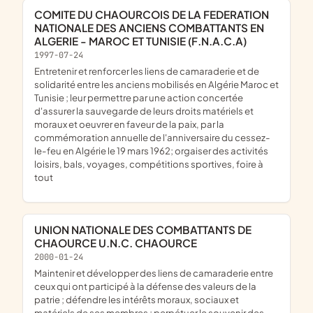
COMITE DU CHAOURCOIS DE LA FEDERATION
NATIONALE DES ANCIENS COMBATTANTS EN
ALGERIE - MAROC ET TUNISIE (F.N.A.C.A)
1997-07-24
entretenir et renforcer les liens de camaraderie et de
solidarité entre les anciens mobilisés en Algérie Maroc et
Tunisie ; leur permettre par une action concertée
d'assurer la sauvegarde de leurs droits matériels et
moraux et oeuvrer en faveur de la paix, par la
commémoration annuelle de l'anniversaire du cessez-
le-feu en Algérie le 19 mars 1962; orgaiser des activités
loisirs, bals, voyages, compétitions sportives, foire à
tout
UNION NATIONALE DES COMBATTANTS DE
CHAOURCE U.N.C. CHAOURCE
2000-01-24
maintenir et développer des liens de camaraderie entre
ceux qui ont participé à la défense des valeurs de la
patrie ; défendre les intérêts moraux, sociaux et
matériels de ses membres ; perpétuer le souvenir des