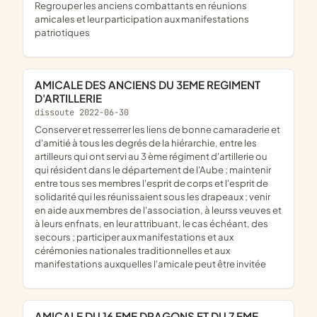
regrouper les anciens combattants en réunions
amicales et leur participation aux manifestations
patriotiques
AMICALE DES ANCIENS DU 3EME REGIMENT
D'ARTILLERIE
dissoute 2022-06-30
conserver et resserrer les liens de bonne camaraderie et
d'amitié à tous les degrés de la hiérarchie, entre les
artilleurs qui ont servi au 3 ème régiment d'artillerie ou
qui résident dans le département de l'Aube ; maintenir
entre tous ses membres l'esprit de corps et l'esprit de
solidarité qui les réunissaient sous les drapeaux ; venir
en aide aux membres de l'association, à leurss veuves et
à leurs enfnats, en leur attribuant, le cas échéant, des
secours ; participer aux manifestations et aux
cérémonies nationales traditionnelles et aux
manifestations auxquelles l'amicale peut être invitée
AMICALE DU 16 EME DRAGONS ET DU 7 EME