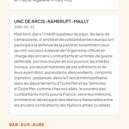
UNC DE ARCIS-RAMERUPT-MAILLY
2000-03-23
maintenir, dans l'intérêt supérieur du pays, les liens de
camaraderie, d' amitié et de solidarité entre ceux qui ont
participé à la defense de la patrie et notamment ceux
qui ont vocation à relever de l'organisme officiel en
charge des anciens combattants et victimes de guerre ;
défendre, par tous moyen en son pouvoir, les intérêts
moraux, sociaux et materiels de ses adhérents et de
leurs ayant droit, ascendants, descendants, conjoints,
orphelins ; perpetuer, dans la France métropolitaine,
dans les départements d'Outre Mer et les Territoires
d'Outre Mer, comme chez nos alliés, le souvenir des
combattants morts pour la France, servir leur mémoire,
entretenir et développer des relations fraternelles entre
les anciens combattants des Nations amies ou alliées
BAR-SUR-AUBE