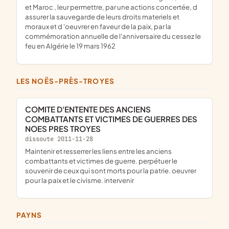
et Maroc , leur permettre, par une actions concertée, d
assurer la sauvegarde de leurs droits materiels et
moraux et d 'oeuvrer en faveur de la paix, par la
commémoration annuelle de l'anniversaire du cessez le
feu en Algérie le 19 mars 1962
LES NOËS-PRÈS-TROYES
COMITE D'ENTENTE DES ANCIENS
COMBATTANTS ET VICTIMES DE GUERRES DES
NOES PRES TROYES
dissoute 2011-11-28
maintenir et resserrer les liens entre les anciens
combattants et victimes de guerre. perpétuer le
souvenir de ceux qui sont morts pour la patrie. oeuvrer
pour la paix et le civisme. intervenir
PAYNS