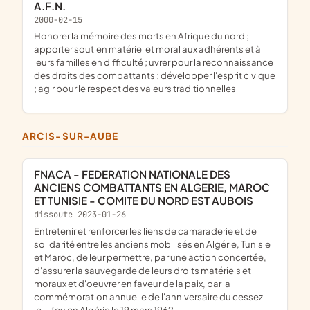
A.F.N.
2000-02-15
honorer la mémoire des morts en Afrique du nord ;
apporter soutien matériel et moral aux adhérents et à
leurs familles en difficulté ; uvrer pour la reconnaissance
des droits des combattants ; développer l'esprit civique
; agir pour le respect des valeurs traditionnelles
ARCIS-SUR-AUBE
FNACA - FEDERATION NATIONALE DES
ANCIENS COMBATTANTS EN ALGERIE, MAROC
ET TUNISIE - COMITE DU NORD EST AUBOIS
dissoute 2023-01-26
entretenir et renforcer les liens de camaraderie et de
solidarité entre les anciens mobilisés en Algérie, Tunisie
et Maroc, de leur permettre, par une action concertée,
d'assurer la sauvegarde de leurs droits matériels et
moraux et d'oeuvrer en faveur de la paix, par la
commémoration annuelle de l'anniversaire du cessez-
le--feu en Algérie le 19 mars 1962