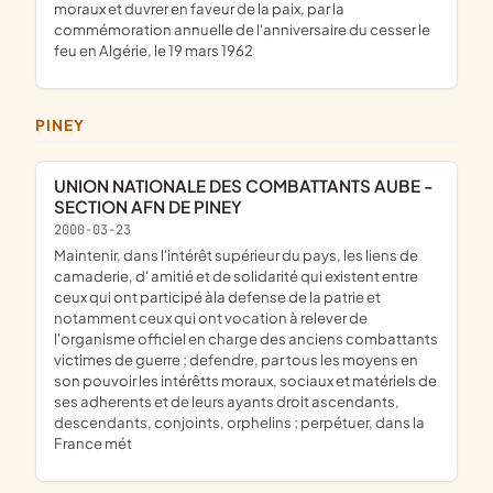
moraux et duvrer en faveur de la paix, par la
commémoration annuelle de l'anniversaire du cesser le
feu en Algérie, le 19 mars 1962
PINEY
UNION NATIONALE DES COMBATTANTS AUBE -
SECTION AFN DE PINEY
2000-03-23
maintenir, dans l'intérêt supérieur du pays, les liens de
camaderie, d' amitié et de solidarité qui existent entre
ceux qui ont participé àla defense de la patrie et
notamment ceux qui ont vocation à relever de
l'organisme officiel en charge des anciens combattants
victimes de guerre ; defendre, par tous les moyens en
son pouvoir les intérêtts moraux, sociaux et matériels de
ses adherents et de leurs ayants droit ascendants,
descendants, conjoints, orphelins ; perpétuer, dans la
France mét