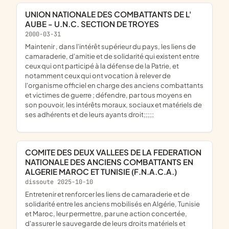
UNION NATIONALE DES COMBATTANTS DE L'
AUBE - U.N.C. SECTION DE TROYES
2000-03-31
maintenir , dans l'intérêt supérieur du pays, les liens de
camaraderie, d'amitie et de solidarité qui existent entre
ceux qui ont participé à la défense de la Patrie, et
notamment ceux qui ont vocation à relever de
l'organisme officiel en charge des anciens combattants
et victimes de guerre ; défendre, par tous moyens en
son pouvoir, les intérêts moraux, sociaux et matériels de
ses adhérents et de leurs ayants droit;;;;;
COMITE DES DEUX VALLEES DE LA FEDERATION
NATIONALE DES ANCIENS COMBATTANTS EN
ALGERIE MAROC ET TUNISIE (F.N.A.C.A.)
dissoute 2025-10-10
entretenir et renforcer les liens de camaraderie et de
solidarité entre les anciens mobilisés en Algérie, Tunisie
et Maroc, leur permettre, par une action concertée,
d'assurer le sauvegarde de leurs droits matériels et