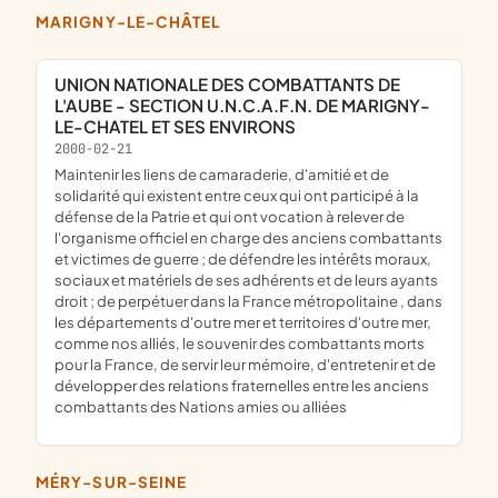
MARIGNY-LE-CHÂTEL
UNION NATIONALE DES COMBATTANTS DE
L'AUBE - SECTION U.N.C.A.F.N. DE MARIGNY-
LE-CHATEL ET SES ENVIRONS
2000-02-21
maintenir les liens de camaraderie, d'amitié et de
solidarité qui existent entre ceux qui ont participé à la
défense de la Patrie et qui ont vocation à relever de
l'organisme officiel en charge des anciens combattants
et victimes de guerre ; de défendre les intérêts moraux,
sociaux et matériels de ses adhérents et de leurs ayants
droit ; de perpétuer dans la France métropolitaine , dans
les départements d'outre mer et territoires d'outre mer,
comme nos alliés, le souvenir des combattants morts
pour la France, de servir leur mémoire, d'entretenir et de
développer des relations fraternelles entre les anciens
combattants des Nations amies ou alliées
MÉRY-SUR-SEINE