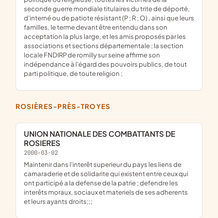
seconde guerre mondiale titulaires du trite de déporté,
d'interné ou de patiote résistant (P ; R ; O) , ainsi que leurs
familles, le terme devant être entendu dans son
acceptation la plus large, et les amis proposés par les
associations et sections départementale ; la section
locale FNDIRP de romilly sur seine affirme son
indépendance à l'égard des pouvoirs publics, de tout
parti politique, de toute religion ;
ROSIÈRES-PRÈS-TROYES
UNION NATIONALE DES COMBATTANTS DE
ROSIERES
2000-03-02
maintenir dans l'interêt superieur du pays les liens de
camaraderie et de solidarite qui existent entre ceux qui
ont participé a la defense de la patrie ; defendre les
interêts moraux, sociaux et materiels de ses adherents
et leurs ayants droits;;;