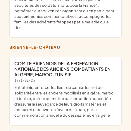
sépultures des soldats "morts pour la France" ;
perpétuer leur souvenir en organisant ou en participant
aux cérémonies commémoratives ; accompagner les
familles des adhérents frappées par la maladie ou le
deuil
BRIENNE-LE-CHÂTEAU
COMITE BRIENNOIS DE LA FEDERATION
NATIONALE DES ANCIENS COMBATTANTS EN
ALGERIE, MAROC, TUNISIE
1991-02-24
entretenir, renforcer les liens de camraderie et de
solidarité entre les anciens mobilisés en algérie, maroc
et tunisie, de leur permettre par une action concertée
d'assurer la sauvegarde de leurs droits matériels et
moraux et d'oeuvrer en faveur dela paix, par la
commémoration annuelle du cessez le feu en algérie