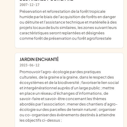
2007-12-17
préservation et reforestation de la forêt tropicale
humide par le biais de l'acquisition de forêts en danger
ou détruite et l'assistance technique et matérielle à des
projets locaux de buts similaires, les zones suivant leurs
caractéristiques seront replantées et désignées
comme forêt de préservation ou forêt agroforestale
JARDIN ENCHANTÉ
2023-06-12
promouvoir l'agro-écologie par des pratiques
culturales, de la graine a la graine, dans le respect des
écosystèmes et de la biodiversité ; favoriser le lien social
et intergénérationnel auprès d'un large public ; mettre
en place un réseau d'échanges d'informations, de
savoir-faire et savoir-être concernant les thèmes
abordés par l'association ; mener des chantiers d'agro-
écologie sur des parcelles de terrain naturel ; organiser
ou co-organiser des évènements destinés à atteindre
les objectifs ci-dessus ;