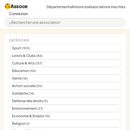
Assoce
Départements
Annonces
Associations inscrites
Connexion
Rechercher une association
CATÉGORIE
Sport
(100)
Loisirs & Clubs
(86)
Culture & Arts
(137)
Education
(44)
Sante
(16)
Action sociale
(56)
Solidarite
(14)
Defense des droits
(9)
Environnement
(21)
Economie & Emploi
(15)
Religion
(1)