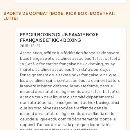
SPORTS DE COMBAT (BOXE, KICK BOX, BOXE THAÏ,
LUTTE)
ESPOIR BOXING CLUB SAVATE BOXE
FRANÇAISE ET KICK BOXING
2015-12-29
association, affiliée à la fédération française de savate
boxe française et disciplines associées (f ; f ; s ; b ; f ; et d
; a ; ) et à la fédération française de kick boxing, muay
thai et disciplines associées (ffkmda) a pour objet :
l'enseignement de la savate boxe française, ainsi que
les disciplines qui lui sont associées : la canne et bâton,
la savate et bâton défense, la savate forme, dans le
respect des statuts et règlements de la f ; f ; s ; b ; f ; et d ;
a ; et de ceux de la ligue et du comité départemental
dont elle dépend ; l'enseignement du kick boxing, ainsi
que les disciplines associées à la ffkmda dans le
respect des statuts et règlements de la ffkmda et de
ceux de la ligue et du comité départemental dont elle
dépend ; l'accès de tous à la pratique des activités
physiques et sportives ; elle s'interdit toute