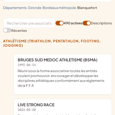
départements
gironde
bordeaux métropole
blanquefort
/
/
/
490 actives
Descriptions
Récentes
ATHLÉTISME (TRIATHLON, PENTATHLON, FOOTING,
JOGGING)
BRUGES SUD MEDOC ATHLETISME (BSMA)
1991-06-14
réunir sous la forme associative toutes les entités
voulant promouvoir, encourager et développer les
disciplines athlétiques conformément aux réglements
de la F.F.A
LIVE STRONG RACE
2024-05-30