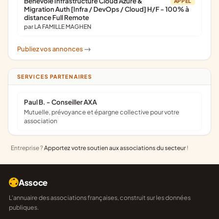
Bénévole Infrastructure Cloud Azure &
APPEL
Migration Auth [Infra / DevOps / Cloud] H/F - 100% à
distance Full Remote
par LA FAMILLE MAGHEN
Publiez vos annonces
->
SERVICES PARTENAIRES
Paul B. - Conseiller AXA
Mutuelle, prévoyance et épargne collective pour votre
association
Entreprise ?
Apportez votre soutien aux associations du secteur
!
Assoce
L'annuaire des associations françaises, construit sur les données
publiques.