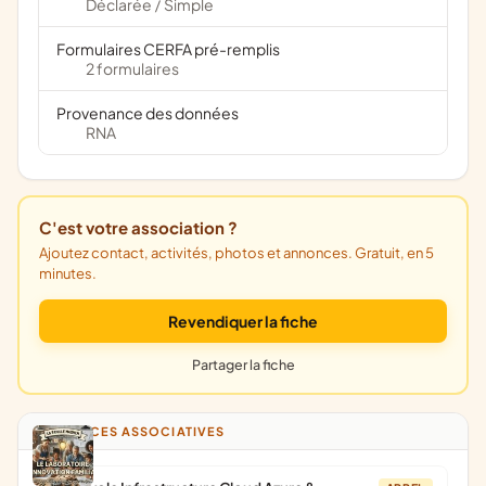
Déclarée
Simple
/
Formulaires CERFA pré-remplis
2 formulaires
Provenance des données
RNA
C'est votre association ?
Ajoutez contact, activités, photos et annonces. Gratuit, en 5
minutes.
Revendiquer la fiche
Partager la fiche
ANNONCES ASSOCIATIVES