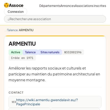
Assoce
Départements
Annonces
Associations inscrites
Connexion
Rechercher une association
Talence
ARMENTIU
ARMENTIU
Active
Talence
Sites naturels
W332001596
Créée en 1971
Améliorer les rapports sociaux et culturels et
participer au maintien du patrimoine architectural en
moyenne montagne.
CONTACT
https://wiki.armentiu.gwendalavir.eu/?
WEB
PagePrincipale