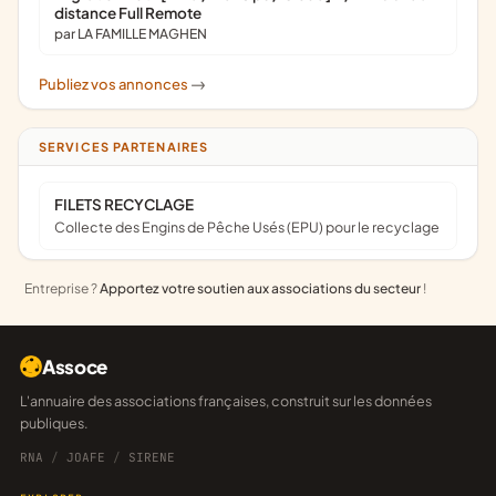
distance Full Remote
par LA FAMILLE MAGHEN
Publiez vos annonces
->
SERVICES PARTENAIRES
FILETS RECYCLAGE
Collecte des Engins de Pêche Usés (EPU) pour le recyclage
Entreprise ?
Apportez votre soutien aux associations du secteur
!
Assoce
L'annuaire des associations françaises, construit sur les données
publiques.
RNA
/
JOAFE
/
SIRENE