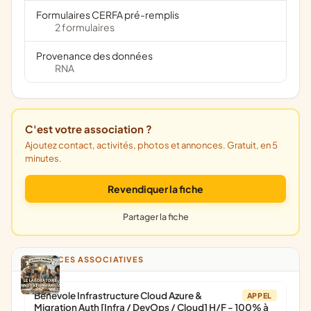
Formulaires CERFA pré-remplis
2 formulaires
Provenance des données
RNA
C'est votre association ?
Ajoutez contact, activités, photos et annonces. Gratuit, en 5
minutes.
Revendiquer la fiche
Partager la fiche
ANNONCES ASSOCIATIVES
Bénévole Infrastructure Cloud Azure &
APPEL
Migration Auth [Infra / DevOps / Cloud] H/F - 100% à