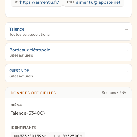
https://armentiu.fr/
armentiu@laposte.net
WEB
EMAIL
Talence
Toutes les associations
Bordeaux Métropole
Sites naturels
GIRONDE
Sites naturels
Sources
/
RNA
DONNÉES OFFICIELLES
SIÈGE
Talence (33400)
IDENTIFIANTS
W332001596
0952500
RNA
HIST.