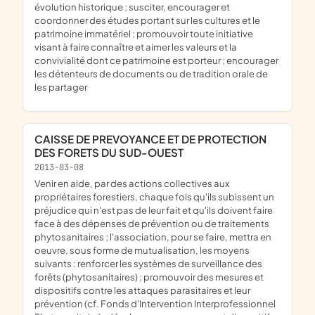
évolution historique ; susciter, encourager et
coordonner des études portant sur les cultures et le
patrimoine immatériel ; promouvoir toute initiative
visant à faire connaître et aimer les valeurs et la
convivialité dont ce patrimoine est porteur ; encourager
les détenteurs de documents ou de tradition orale de
les partager
CAISSE DE PREVOYANCE ET DE PROTECTION
DES FORETS DU SUD-OUEST
2013-03-08
venir en aide, par des actions collectives aux
propriétaires forestiers, chaque fois qu'ils subissent un
préjudice qui n'est pas de leur fait et qu'ils doivent faire
face à des dépenses de prévention ou de traitements
phytosanitaires ; l'association, pour se faire, mettra en
oeuvre, sous forme de mutualisation, les moyens
suivants : renforcer les systèmes de surveillance des
forêts (phytosanitaires) ; promouvoir des mesures et
dispositifs contre les attaques parasitaires et leur
prévention (cf. Fonds d'Intervention Interprofessionnel