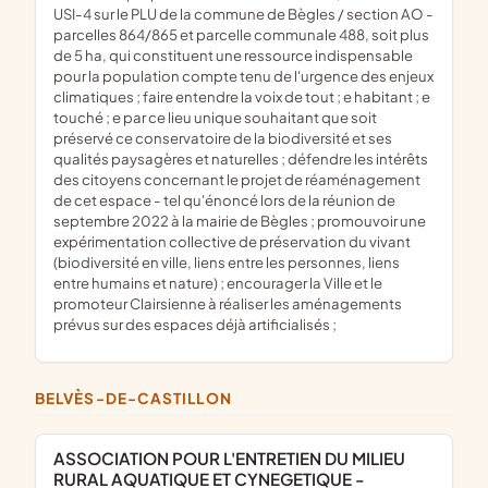
USI-4 sur le PLU de la commune de Bègles / section AO -
parcelles 864/865 et parcelle communale 488, soit plus
de 5 ha, qui constituent une ressource indispensable
pour la population compte tenu de l'urgence des enjeux
climatiques ; faire entendre la voix de tout ; e habitant ; e
touché ; e par ce lieu unique souhaitant que soit
préservé ce conservatoire de la biodiversité et ses
qualités paysagères et naturelles ; défendre les intérêts
des citoyens concernant le projet de réaménagement
de cet espace - tel qu'énoncé lors de la réunion de
septembre 2022 à la mairie de Bègles ; promouvoir une
expérimentation collective de préservation du vivant
(biodiversité en ville, liens entre les personnes, liens
entre humains et nature) ; encourager la Ville et le
promoteur Clairsienne à réaliser les aménagements
prévus sur des espaces déjà artificialisés ;
BELVÈS-DE-CASTILLON
ASSOCIATION POUR L'ENTRETIEN DU MILIEU
RURAL AQUATIQUE ET CYNEGETIQUE -