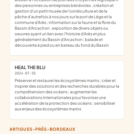
des personnes ou entreprises bénévoles ; création et
gestion d'un petit musée de l'ostréiculture et de la
pêche d'autrefois à nos jours sur le port de Lège et la
commune d'Arès ; information sur la faune et la flore du
Bassin d'Arcachon ; exposition de divers objets ou
oeuvres ayant un lien avec l'histoire d'Arès et plus
généralement du Bassin d'Arcachon ; balade et
découverte à pied ou en bateau du fond du Bassin
HEAL THE BLU
2024-07-30
préserver et restaurer les écosystèmes marins ; créer et
inspirer des solutions et des recherches durables pour la
compréhension des océans ; augmenter les
collaborations internationales pour favoriser une
accélération de la protection des océans ; sensibiliser
aux enjeux des écosystèmes marins
ARTIGUES-PRÈS-BORDEAUX