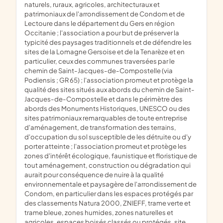
naturels, ruraux, agricoles, architecturaux et
patrimoniaux de l'arrondissement de Condom et de
Lectoure dans le département du Gers en région
Occitanie ; l'association a pour but de préserver la
typicité des paysages traditionnels et de défendre les
sites de la Lomagne Gersoise et de la Tenarèze et en
particulier, ceux des communes traversées par le
chemin de Saint-Jacques-de-Compostelle (via
Podiensis ; GR 65) ; l'association promeut et protège la
qualité des sites situés aux abords du chemin de Saint-
Jacques-de-Compostelle et dans le périmètre des
abords des Monuments Historiques, UNESCO ou des
sites patrimoniaux remarquables de toute entreprise
d'aménagement, de transformation des terrains,
d'occupation du sol susceptible de les détruite ou d'y
porter atteinte ; l'association promeut et protège les
zones d'intérêt écologique, faunistique et floristique de
tout aménagement, construction ou dégradation qui
aurait pour conséquence de nuire à la qualité
environnementale et paysagère de l'arrondissement de
Condom, en particulier dans les espaces protégés par
des classements Natura 2000, ZNIEFF, trame verte et
trame bleue, zones humides, zones naturelles et
agricoles, espaces boisés classés ou protégés, site