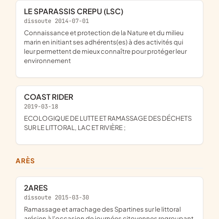
LE SPARASSIS CREPU (LSC)
dissoute 2014-07-01
connaissance et protection de la Nature et du milieu
marin en initiant ses adhérents(es) à des activités qui
leur permettent de mieux connaître pour protéger leur
environnement
COAST RIDER
2019-03-18
ECOLOGIQUE DE LUTTE ET RAMASSAGE DES DÉCHETS
SUR LE LITTORAL, LAC ET RIVIÈRE ;
ARÈS
2ARES
dissoute 2015-03-30
ramassage et arrachage des Spartines sur le littoral
arésien à l'occasion de journées citoyennes regroupant