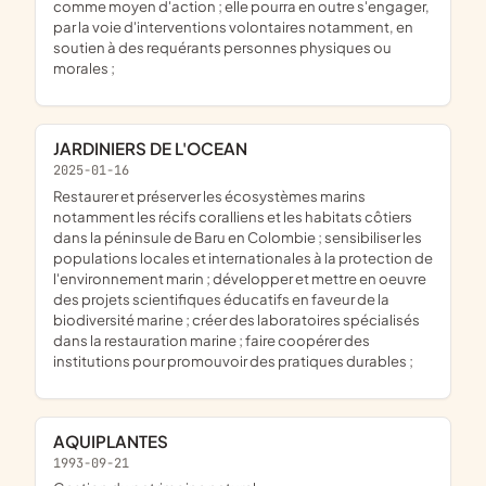
comme moyen d'action ; elle pourra en outre s'engager,
par la voie d'interventions volontaires notamment, en
soutien à des requérants personnes physiques ou
morales ;
JARDINIERS DE L'OCEAN
2025-01-16
restaurer et préserver les écosystèmes marins
notamment les récifs coralliens et les habitats côtiers
dans la péninsule de Baru en Colombie ; sensibiliser les
populations locales et internationales à la protection de
l'environnement marin ; développer et mettre en oeuvre
des projets scientifiques éducatifs en faveur de la
biodiversité marine ; créer des laboratoires spécialisés
dans la restauration marine ; faire coopérer des
institutions pour promouvoir des pratiques durables ;
AQUIPLANTES
1993-09-21