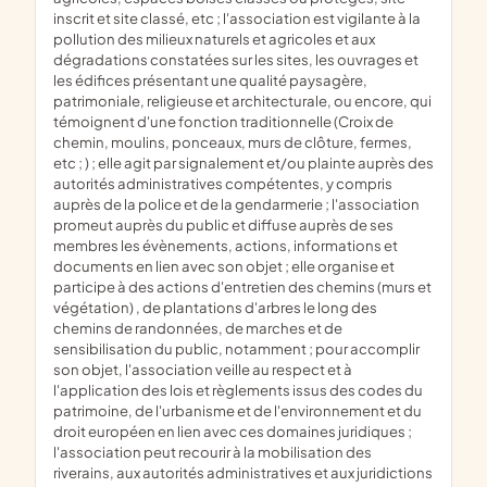
inscrit et site classé, etc ; l'association est vigilante à la
pollution des milieux naturels et agricoles et aux
dégradations constatées sur les sites, les ouvrages et
les édifices présentant une qualité paysagère,
patrimoniale, religieuse et architecturale, ou encore, qui
témoignent d'une fonction traditionnelle (Croix de
chemin, moulins, ponceaux, murs de clôture, fermes,
etc ; ) ; elle agit par signalement et/ou plainte auprès des
autorités administratives compétentes, y compris
auprès de la police et de la gendarmerie ; l'association
promeut auprès du public et diffuse auprès de ses
membres les évènements, actions, informations et
documents en lien avec son objet ; elle organise et
participe à des actions d'entretien des chemins (murs et
végétation) , de plantations d'arbres le long des
chemins de randonnées, de marches et de
sensibilisation du public, notamment ; pour accomplir
son objet, l'association veille au respect et à
l'application des lois et règlements issus des codes du
patrimoine, de l'urbanisme et de l'environnement et du
droit européen en lien avec ces domaines juridiques ;
l'association peut recourir à la mobilisation des
riverains, aux autorités administratives et aux juridictions