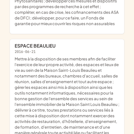
Phytosanitaire) ; développer ces mesures et dispositifs
par des programmes de recherche à cet effet ;
compléter, en cas de crise, les cofinancements des ASA
de DFCI ; développer, pour ce faire, un Fonds de
garantie pour mieux couvrir les risques non assurables
ESPACE BEAULIEU
2016-06-21
mettre à la disposition de ses membres afin de faciliter
l'exercice de leur propre activité, des espaces et lieux de
vie au sein de la Maison Saint-Louis Beaulieu et
notamment des bureaux, chambres d'accueil, salles de
réunion, salles d'enseignement et tout autre espace ;
gérer les espaces ainsi mis à disposition ainsi que les
outils notamment informatiques, nécessaires pour la
bonne gestion de l'ensemble des services au sein de
l'ensemble immobilier de la Maison Saint Louis Beaulieu ;
délivrer à ce titre, toutes prestations ou services liés à
cette mise à disposition dont notamment exercer des
activités de restauration, d'hôtellerie, d'enseignement,
de formation, d'entretien, de maintenance et d'une
manière générale toute activité liée ou facilitant les