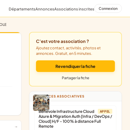
Connexion
Départements
Annonces
Associations inscrites
COLE
C'est votre association ?
Ajoutez contact, activités, photos et
annonces. Gratuit, en 5 minutes.
Revendiquer la fiche
Partager la fiche
ANNONCES ASSOCIATIVES
Bénévole Infrastructure Cloud
APPEL
Azure & Migration Auth [Infra / DevOps /
Cloud] H/F - 100% à distance Full
Remote