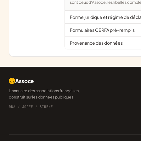
sont ceux d'Assoce, les libellés comple
Forme juridique et régime de décl
Formulaires CERFA pré-remplis
Provenance des données
Assoce
L'annuaire des associations françaises,
construit sur les données publiques.
RNA
/
JOAFE
/
SIRENE