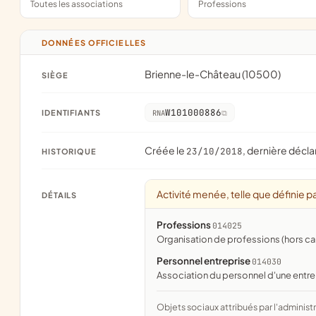
Toutes les associations
Professions
DONNÉES OFFICIELLES
Brienne-le-Château (10500)
SIÈGE
W101000886
IDENTIFIANTS
RNA
Créée le
, dernière décla
23/10/2018
HISTORIQUE
Activité menée, telle que définie pa
DÉTAILS
Professions
014025
organisation de professions (hors ca
Personnel entreprise
014030
association du personnel d'une entre
Objets sociaux attribués par l'administration d'après l'objet déclaré ; activité NAF attribuée par l'INSEE. Les noms courts