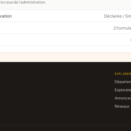
ts ceux de l'administration.
aration
Déclarée
Si
/
2 formula
EXPLORE
Départe
Explorate
Annonce
Réseaux