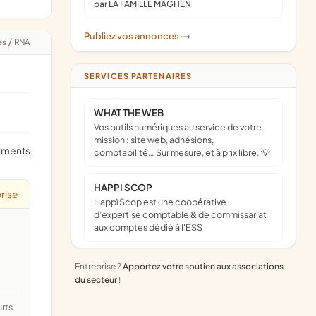
par LA FAMILLE MAGHEN
Publiez vos annonces
->
es
/
RNA
SERVICES PARTENAIRES
WHAT THE WEB
Vos outils numériques au service de votre
mission : site web, adhésions,
ements
comptabilité… Sur mesure, et à prix libre. 💡
HAPPI SCOP
rise
Happï Scop est une coopérative
d’expertise comptable & de commissariat
aux comptes dédié à l'ESS
Entreprise ?
Apportez votre soutien aux associations
du secteur
!