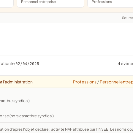
Personnel entreprise
Professions
Sourc
ration le
4 évèn
02/04/2025
r l'administration
Professions
Personnel entrep
/
ractère syndical)
prise (hors caractère syndical)