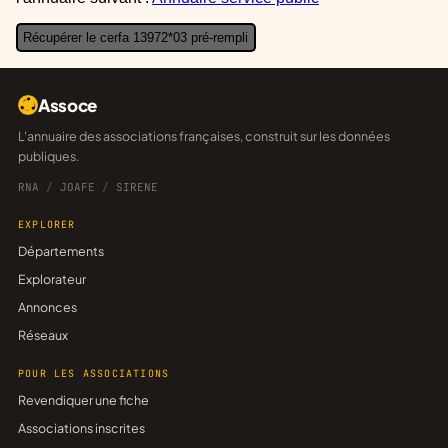
Récupérer le cerfa 13972*03 pré-rempli
Assoce
L'annuaire des associations françaises, construit sur les données
publiques.
RNA
/
JOAFE
/
SIRENE
EXPLORER
Départements
Explorateur
Annonces
Réseaux
POUR LES ASSOCIATIONS
Revendiquer une fiche
Associations inscrites