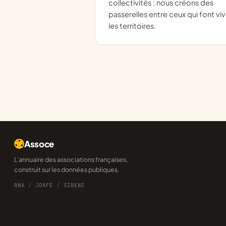
collectivités : nous créons des
passerelles entre ceux qui font viv
les territoires.
Assoce
L'annuaire des associations françaises,
construit sur les données publiques.
RNA
/
JOAFE
/
SIRENE