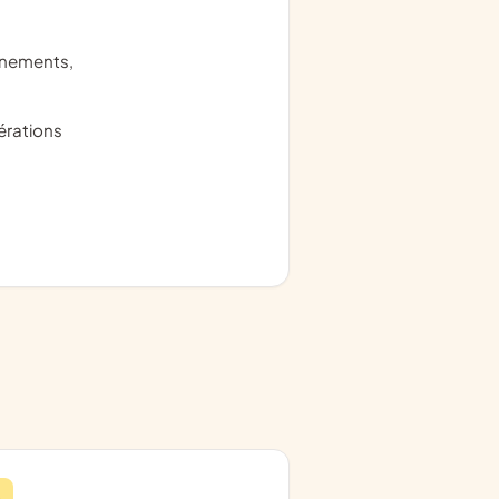
énements,
érations
3