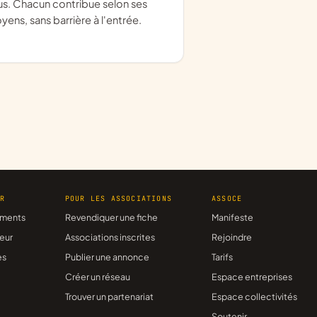
us. Chacun contribue selon ses
ens, sans barrière à l'entrée.
ER
POUR LES ASSOCIATIONS
ASSOCE
ments
Revendiquer une fiche
Manifeste
eur
Associations inscrites
Rejoindre
es
Publier une annonce
Tarifs
Créer un réseau
Espace entreprises
Trouver un partenariat
Espace collectivités
Soutenir