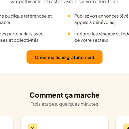
sympathisants, et restez visible sur votre territoire.
he publique référencée et
Publiez vos annonces (év
eable
appels à bénévoles)
es partenariats avec
Intégrez les réseaux et féd
ises et collectivités
de votre secteur
Créer ma fiche gratuitement
Comment ça marche
Trois étapes, quelques minutes
2