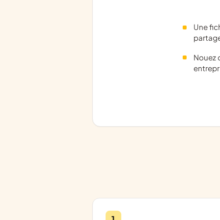
Une fic
partag
Nouez d
entrepr
1