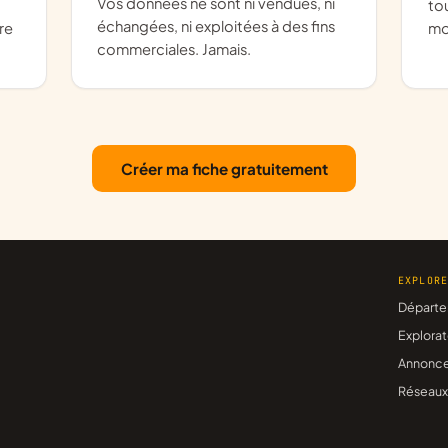
Vos données ne sont ni vendues, ni
to
échangées, ni exploitées à des fins
re
moy
commerciales. Jamais.
Créer ma fiche gratuitement
EXPLOR
Départe
Explorat
Annonc
Réseaux