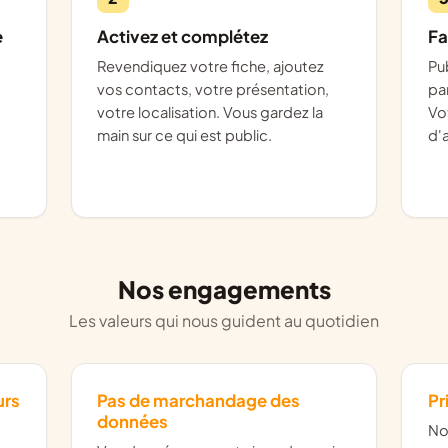
e
Activez et complétez
Fa
Revendiquez votre fiche, ajoutez
Publiez des annonces, nouez des
vos contacts, votre présentation,
pa
votre localisation. Vous gardez la
Vo
main sur ce qui est public.
d'a
Nos engagements
Les valeurs qui nous guident au quotidien
urs
Pas de marchandage des
Pr
données
Nos services sont accessibles à