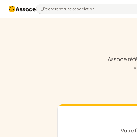
Assoce
Rechercher une association
Assoce référence déjà 1,5 million d'associations. Activez votre fiche pour être
v
Votre fiche est votre vitrine publique : informez bénévoles, partenaires et