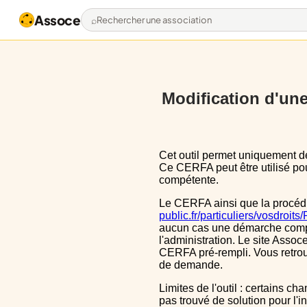
Assoce
Rechercher une association
Modification d'une 
Cet outil permet uniquement de pré-remplir le CERFA 13972*03 avec les données actuellement disponibles publiquement.
Ce CERFA peut être utilisé pour
compétente.
Le CERFA ainsi que la procéd
public.fr/particuliers/vosdroit
aucun cas une démarche complèt
l'administration. Le site Assoce
CERFA pré-rempli. Vous retrou
de demande.
Limites de l'outil : certains champs sont un peu décalé dans le CERFA, ils le sont aussi dans le CERFA initial, nous n'avons
pas trouvé de solution pour l'