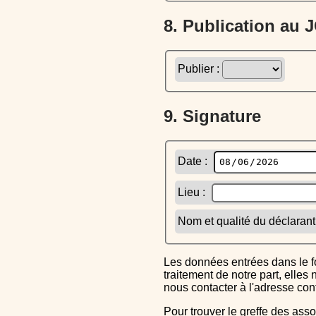
8. Publication au
Publier :
9. Signature
Date :
Lieu :
Nom et qualité du déclarant
Les données entrées dans le formulaire sont uniquement inscrites dans le CERFA généré, elles ne font l'objet d'aucun autre
traitement de notre part, elle
nous contacter à l'adresse co
Pour trouver le greffe des associations auquel vous devrez ensuite envoyer le CERFA completé, reportez-vous sur l'annuaire