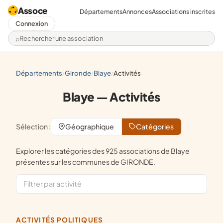
Assoce
Départements
Annonces
Associations inscrites
Connexion
Rechercher une association
départements
gironde
blaye
activités
/
/
/
Blaye — Activités
Sélection :
Géographique
Catégories
Explorer les catégories des 925 associations de Blaye
présentes sur les communes de GIRONDE.
ACTIVITÉS POLITIQUES