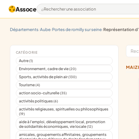
Assoce
Rechercher une association
départements
aube
portes de romilly sur seine
représentation d'intérêts rég
/
/
/
CATÉGORIE
Autre
(1)
MAI
Environnement, cadre de vie
(20)
Sports, activités de plein air
(130)
Tourisme
(4)
action socio-culturelle
(35)
activités politiques
(6)
activités religieuses, spirituelles ou philosophiques
(19)
aide à l'emploi, développement local, promotion
de solidarités économiques, vie locale
(12)
amicales, groupements affinitaires, groupements