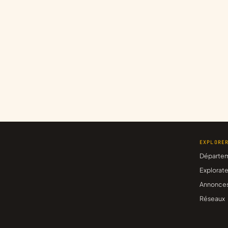
EXPLORE
Départe
Explorate
Annonce
Réseaux