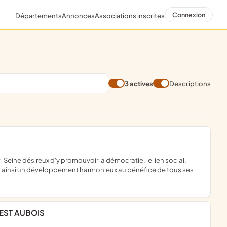
Connexion
Départements
Annonces
Associations inscrites
3 actives
Descriptions
surer ainsi un développement harmonieux au bénéfice de tous ses
EST AUBOIS