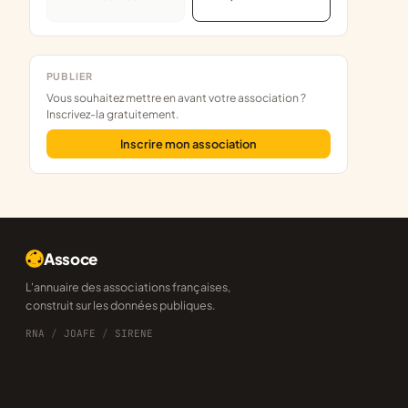
PUBLIER
Vous souhaitez mettre en avant votre association ?
Inscrivez-la gratuitement.
Inscrire mon association
Assoce
L'annuaire des associations françaises,
construit sur les données publiques.
RNA
/
JOAFE
/
SIRENE