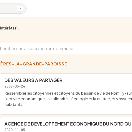
/
ionaux et locaux
ZIÈRES-LA-GRANDE-PAROISSE
DES VALEURS A PARTAGER
2008-06-24
rassembler les citoyennes et citoyens du bassin de vie de Romilly-sur-Seine désireux d'y promouvoir la démocratie, le lien social,
l'activité économique, la solidarité, l'écologie et la culture, et y as
habitants
AGENCE DE DEVELOPPEMENT ECONOMIQUE DU NORD OU
2020-11-05