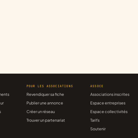
R
POUR LES ASSOCIATIONS
ASSOCE
ments
Revendiquer sa fiche
Associations inscrites
ur
Publier une annonce
Espace entreprises
s
Créer un réseau
Espace collectivités
Trouver un partenariat
Tarifs
Soutenir