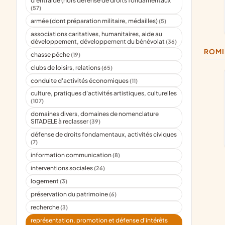
d'entraide (hors défense de droits fondamentaux
(57)
armée (dont préparation militaire, médailles)
(5)
associations caritatives, humanitaires, aide au
développement, développement du bénévolat
(36)
ROM
chasse pêche
(19)
clubs de loisirs, relations
(65)
conduite d'activités économiques
(11)
culture, pratiques d'activités artistiques, culturelles
(107)
domaines divers, domaines de nomenclature
SITADELE à reclasser
(39)
défense de droits fondamentaux, activités civiques
(7)
information communication
(8)
interventions sociales
(26)
logement
(3)
préservation du patrimoine
(6)
recherche
(3)
représentation, promotion et défense d'intérêts