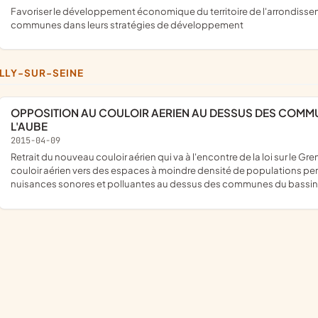
favoriser le développement économique du territoire de l'arrondissement de Nogent et accompagner les communautés de
communes dans leurs stratégies de développement
ILLY-SUR-SEINE
OPPOSITION AU COULOIR AERIEN AU DESSUS DES COMMUNES DU BASSIN DE ROMILLY-SUR-SEINE DANS
L'AUBE
2015-04-09
retrait du nouveau couloir aérien qui va à l'encontre de la loi sur le Grenelle de l'Environnement ou un décalage vers l'Est de ce nouveau
couloir aérien vers des espaces à moindre densité de populations per
nuisances sonores et polluantes au dessus des communes du bassin