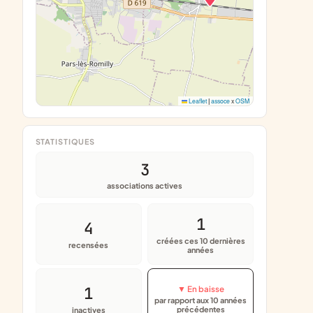
Leaflet
|
assoce
x
OSM
STATISTIQUES
3
associations actives
1
4
créées ces 10 dernières
recensées
années
1
▼ En baisse
par rapport aux 10 années
précédentes
inactives