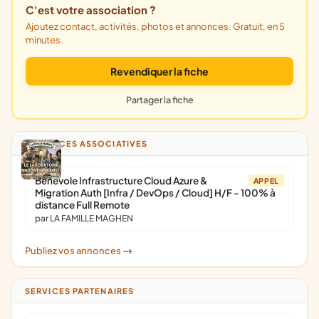
C'est votre association ?
Ajoutez contact, activités, photos et annonces. Gratuit, en 5
minutes.
Revendiquer la fiche
Partager la fiche
ANNONCES ASSOCIATIVES
Bénévole Infrastructure Cloud Azure &
APPEL
Migration Auth [Infra / DevOps / Cloud] H/F - 100% à
distance Full Remote
par LA FAMILLE MAGHEN
Publiez vos annonces
->
SERVICES PARTENAIRES