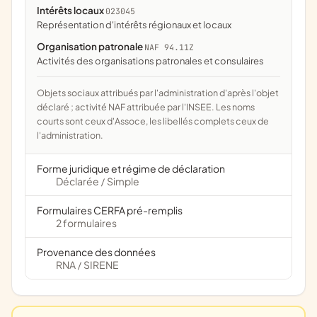
Intérêts locaux
023045
représentation d'intérêts régionaux et locaux
Organisation patronale
NAF 94.11Z
Activités des organisations patronales et consulaires
Objets sociaux attribués par l'administration d'après l'objet
déclaré ; activité NAF attribuée par l'INSEE. Les noms
courts sont ceux d'Assoce, les libellés complets ceux de
l'administration.
Forme juridique et régime de déclaration
Déclarée
Simple
/
Formulaires CERFA pré-remplis
2 formulaires
Provenance des données
RNA
SIRENE
/