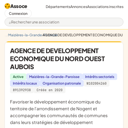
Assoce
Départements
Annonces
Associations inscrites
Connexion
Rechercher une association
Maizières-la-Grande-Paroisse
AGENCE DE DEVELOPPEMENT ECONOMIQUE DU NO
AGENCE DE DEVELOPPEMENT
ECONOMIQUE DU NORD OUEST
AUBOIS
Active
Maizières-la-Grande-Paroisse
Intérêts sectoriels
Intérêts locaux
Organisation patronale
W102004260
891392938
Créée en 2020
favoriser le développement économique du
territoire de l'arrondissement de Nogent et
accompagner les communautés de communes
dans leurs stratégies de développement