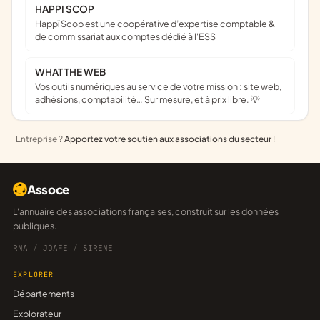
HAPPI SCOP
Happï Scop est une coopérative d’expertise comptable &
de commissariat aux comptes dédié à l'ESS
WHAT THE WEB
Vos outils numériques au service de votre mission : site web,
adhésions, comptabilité… Sur mesure, et à prix libre. 💡
Entreprise ?
Apportez votre soutien aux associations du secteur
!
Assoce
L'annuaire des associations françaises, construit sur les données
publiques.
RNA
/
JOAFE
/
SIRENE
EXPLORER
Départements
Explorateur