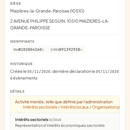
SIÈGE
Maizières-la-Grande-Paroisse (10510)
2 AVENUE PHILIPPE SEGUIN, 10510 MAIZIERES-LA-
GRANDE-PAROISSE
IDENTIFIANTS
W102004260
891392938
RNA
SIREN
HISTORIQUE
Créée le
, dernière déclaration le
05/11/2020
05/11/2020
6 évènements
DÉTAILS
Activité menée, telle que définie par l'administration
Intérêts sectoriels
Intérêts locaux
Organisation patron
/
/
Intérêts sectoriels
023040
représentation d'intérêts économiques sectoriels