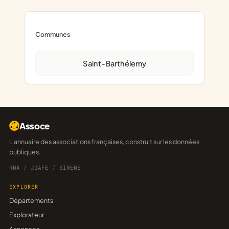
Communes
Saint-Barthélemy
Assoce
L'annuaire des associations françaises, construit sur les données
publiques.
RNA
/
JOAFE
/
SIRENE
EXPLORER
Départements
Explorateur