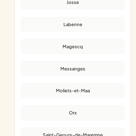
Josse
Labenne
Magescq
Messanges
Moliets-et-Maa
Orx
Saint-Geours-de-Maremne