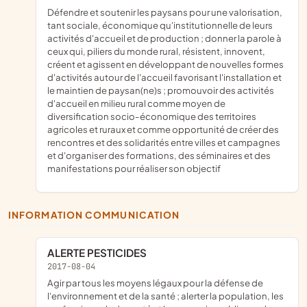
défendre et soutenir les paysans pour une valorisation,
tant sociale, économique qu'institutionnelle de leurs
activités d'accueil et de production ; donner la parole à
ceux qui, piliers du monde rural, résistent, innovent,
créent et agissent en développant de nouvelles formes
d'activités autour de l'accueil favorisant l'installation et
le maintien de paysan(ne)s ; promouvoir des activités
d'accueil en milieu rural comme moyen de
diversification socio-économique des territoires
agricoles et ruraux et comme opportunité de créer des
rencontres et des solidarités entre villes et campagnes
et d'organiser des formations, des séminaires et des
manifestations pour réaliser son objectif
INFORMATION COMMUNICATION
ALERTE PESTICIDES
2017-08-04
agir par tous les moyens légaux pour la défense de
l'environnement et de la santé ; alerter la population, les