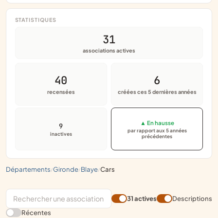
STATISTIQUES
31
associations actives
40
6
recensées
créées ces 5 dernières années
▲ En hausse
9
par rapport aux 5 années
inactives
précédentes
départements
gironde
blaye
cars
/
/
/
31 actives
Descriptions
Récentes