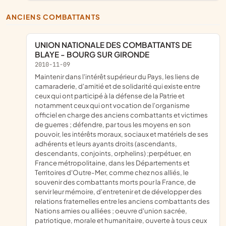
ANCIENS COMBATTANTS
UNION NATIONALE DES COMBATTANTS DE
BLAYE - BOURG SUR GIRONDE
2010-11-09
maintenir dans l'intérêt supérieur du Pays, les liens de
camaraderie, d'amitié et de solidarité qui existe entre
ceux qui ont participé à la défense de la Patrie et
notamment ceux qui ont vocation de l'organisme
officiel en charge des anciens combattants et victimes
de guerres ; défendre, par tous les moyens en son
pouvoir, les intérêts moraux, sociaux et matériels de ses
adhérents et leurs ayants droits (ascendants,
descendants, conjoints, orphelins) ;perpétuer, en
France métropolitaine, dans les Départements et
Territoires d'Outre-Mer, comme chez nos alliés, le
souvenir des combattants morts pour la France, de
servir leur mémoire, d'entretenir et de développer des
relations fraternelles entre les anciens combattants des
Nations amies ou alliées ; oeuvre d'union sacrée,
patriotique, morale et humanitaire, ouverte à tous ceux