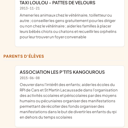
TAXI LOULOU - PATTES DE VELOURS
2013-11-21
amener les animaux chez le vétérinaire, toilletteur ou
autre ; conseiller les gens gratuitement pour les diriger
ou non chez le vétérinaire ; aider les familles à placer
leurs bébés chiots ou chatons et recueillir les orphelins
pour leur trouver un foyer convenable
PARENTS D'ÉLÈVES
ASSOCIATION LES P'TITS KANGOUROUS
2015-06-08
oeuvrer dans l'intérêt des enfants; aider les écoles du
RPI de Cars et St Martin Lacaussade dans l'organisation
des activités scolaires et périscolaires par des moyens
humains ou pécuniaires organiser des manifestations
permettant de récolter des fonds organiser des
manifestations dans le but de divertir les enfants du rpi
en dehors du temps scolaires