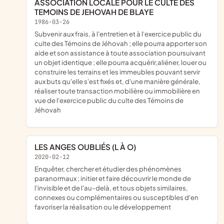
ASSOCIATION LOCALE POUR LE CULTE DES
TEMOINS DE JEHOVAH DE BLAYE
1986-03-26
subvenir aux frais, à l'entretien et à l'exercice public du
culte des Témoins de Jéhovah ; elle pourra apporter son
aide et son assistance à toute association poursuivant
un objet identique ; elle pourra acquérir,aliéner, louer ou
construire les terrains et les immeubles pouvant servir
aux buts qu'elle s'est fixés et, d'une manière générale,
réaliser toute transaction mobilière ou immobilière en
vue de l'exercice public du culte des Témoins de
Jéhovah
LES ANGES OUBLIÉS (L À O)
2020-02-12
enquêter, chercher et étudier des phénomènes
paranormaux ; initier et faire découvrir le monde de
l'invisible et de l'au-delà, et tous objets similaires,
connexes ou complémentaires ou susceptibles d'en
favoriser la réalisation ou le développement