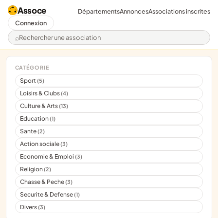
Assoce
Départements
Annonces
Associations inscrites
Connexion
Rechercher une association
CATÉGORIE
Sport
(5)
Loisirs & Clubs
(4)
Culture & Arts
(13)
Education
(1)
Sante
(2)
Action sociale
(3)
Economie & Emploi
(3)
Religion
(2)
Chasse & Peche
(3)
Securite & Defense
(1)
Divers
(3)