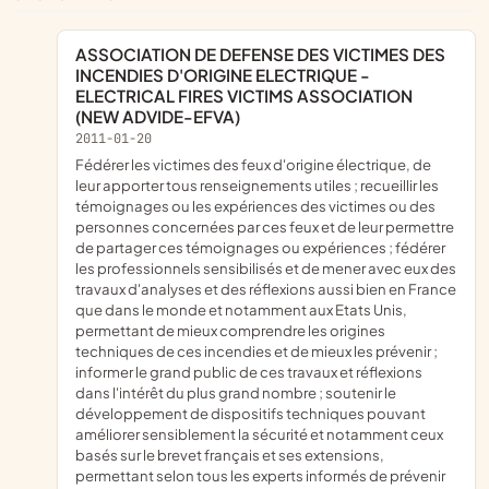
ASSOCIATION DE DEFENSE DES VICTIMES DES
INCENDIES D'ORIGINE ELECTRIQUE -
ELECTRICAL FIRES VICTIMS ASSOCIATION
(NEW ADVIDE-EFVA)
2011-01-20
fédérer les victimes des feux d'origine électrique, de
leur apporter tous renseignements utiles ; recueillir les
témoignages ou les expériences des victimes ou des
personnes concernées par ces feux et de leur permettre
de partager ces témoignages ou expériences ; fédérer
les professionnels sensibilisés et de mener avec eux des
travaux d'analyses et des réflexions aussi bien en France
que dans le monde et notamment aux Etats Unis,
permettant de mieux comprendre les origines
techniques de ces incendies et de mieux les prévenir ;
informer le grand public de ces travaux et réflexions
dans l'intérêt du plus grand nombre ; soutenir le
développement de dispositifs techniques pouvant
améliorer sensiblement la sécurité et notamment ceux
basés sur le brevet français et ses extensions,
permettant selon tous les experts informés de prévenir