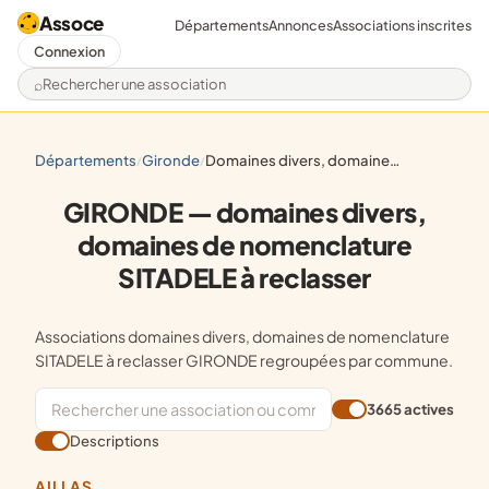
Assoce
Départements
Annonces
Associations inscrites
Connexion
Rechercher une association
départements
gironde
domaines divers, domaines de nomenclature sitadele à reclasser
/
/
GIRONDE — domaines divers,
domaines de nomenclature
SITADELE à reclasser
Associations domaines divers, domaines de nomenclature
SITADELE à reclasser GIRONDE regroupées par commune.
3665 actives
Descriptions
AILLAS