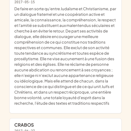
2017-05-15
de faire en sorte qu'entre Judaïsme et Christianisme, par
un dialogue fraternel et une coopération active et
amicale, la connaissance, la compréhension, le respect
et l'amitié se substituent aux malentendus séculaires et
cherche à en éviter le retour. De part ses activités de
dialogue, elle désire encourager une meilleure
compréhension de ce qui constitue nos traditions
respectives et communes. Elle exclut de son activité
toute tendance au syncrétisme et toutes espèce de
prosélytisme. Elle ne vise aucunement à une fusion des
religions et des églises. Elle ne réclame de personne
aucune abdication ou renoncement à ses croyances ;
elle n'exige ni n'exclut aucune appartenance religieuse
ou idéologique. Mais elle attend de chacun, dans la
conscience de ce qui distingue et de ce qui unit Juifs et
Chrétiens, et dans un respect réciproque, une entière
bonne volonté, une totale loyauté d'esprit dans la
recherche, l'étude des textes et traditions respectifs
CRABOS
2017-06-27