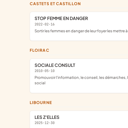
CASTETS ET CASTILLON
STOP FEMME EN DANGER
2022-02-16
sortir les femmes en danger de leur foyer les mettre 
FLOIRAC
SOCIALE CONSULT
2010-05-10
promouvoir l'information, le conseil, les démarches, la médiation, l'accompagnement d'un public rencontrant des difficultés d'ordre administratif, juridique, économique et
social
LIBOURNE
LES Z'ELLES
2025-12-30