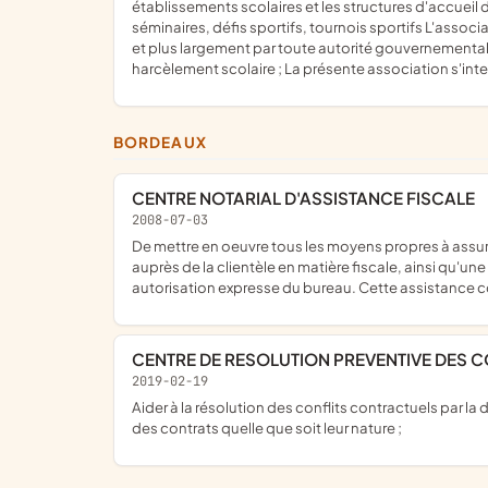
établissements scolaires et les structures d'accueil 
séminaires, défis sportifs, tournois sportifs L'assoc
et plus largement par toute autorité gouvernementale 
harcèlement scolaire ; La présente association s'inte
BORDEAUX
CENTRE NOTARIAL D'ASSISTANCE FISCALE
2008-07-03
de mettre en oeuvre tous les moyens propres à assurer, à tous les notaires, individuellement ou collectivement, une assistance dans l'exercice du devoir et de l'activité de conseil
auprès de la clientèle en matière fiscale, ainsi qu'un
autorisation expresse du bureau. Cette assistance co
CENTRE DE RESOLUTION PREVENTIVE DES C
2019-02-19
aider à la résolution des conflits contractuels par la désignation des "Dispute Boards" (comités de règlement des différends) dont la mission est de veiller à la bonne exécution
des contrats quelle que soit leur nature ;