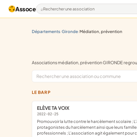
Assoce
Rechercher une association
départements
gironde
médiation, prévention
/
/
Associations médiation, prévention GIRONDE regr
LE BARP
ELÈVE TA VOIX
2022-02-25
promouvoir la lutte contre le harcèlement scolaire ; L'association souhaite agir par la sensibilisation, l'accompagnement des enfants victimes de harcèlement et les
protagonistes du harcèlement ainsi que leurs familles 
professionnels ; L'association agit également pour ce