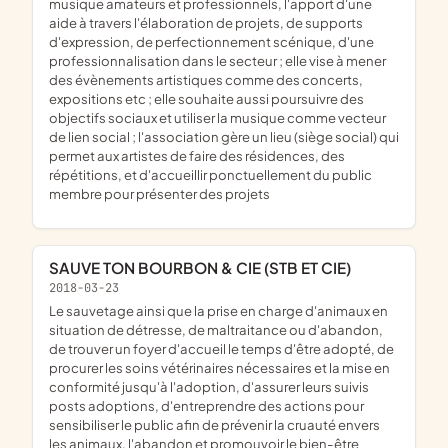
musique amateurs et professionnels, l'apport d'une
aide à travers l'élaboration de projets, de supports
d'expression, de perfectionnement scénique, d'une
professionnalisation dans le secteur ; elle vise à mener
des évènements artistiques comme des concerts,
expositions etc ; elle souhaite aussi poursuivre des
objectifs sociaux et utiliser la musique comme vecteur
de lien social ; l'association gère un lieu (siège social) qui
permet aux artistes de faire des résidences, des
répétitions, et d'accueillir ponctuellement du public
membre pour présenter des projets
SAUVE TON BOURBON & CIE (STB ET CIE)
2018-03-23
le sauvetage ainsi que la prise en charge d'animaux en
situation de détresse, de maltraitance ou d'abandon,
de trouver un foyer d'accueil le temps d'être adopté, de
procurer les soins vétérinaires nécessaires et la mise en
conformité jusqu'à l'adoption, d'assurer leurs suivis
posts adoptions, d'entreprendre des actions pour
sensibiliser le public afin de prévenir la cruauté envers
les animaux, l'abandon et promouvoir le bien-être