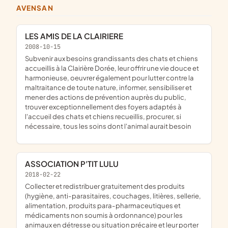
AVENSAN
LES AMIS DE LA CLAIRIERE
2008-10-15
subvenir aux besoins grandissants des chats et chiens
accueillis à la Clairière Dorée, leur offrir une vie douce et
harmonieuse, oeuvrer également pour lutter contre la
maltraitance de toute nature, informer, sensibiliser et
mener des actions de prévention auprès du public,
trouver exceptionnellement des foyers adaptés à
l'accueil des chats et chiens recueillis, procurer, si
nécessaire, tous les soins dont l'animal aurait besoin
ASSOCIATION P'TIT LULU
2018-02-22
collecter et redistribuer gratuitement des produits
(hygiène, anti-parasitaires, couchages, litières, sellerie,
alimentation, produits para-pharmaceutiques et
médicaments non soumis à ordonnance) pour les
animaux en détresse ou situation précaire et leur porter