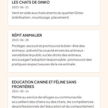
LES CHATS DE GINKO
2023-06-21
venir en aide aux chats errants du quartier Ginko
(stérilisation, nourrissage, placement)
RÉPIT ANIMALIER
2023-06-28
protéger, secourir et promouvoir le bien-être des
animaux ; prévenir la cruauté envers les animaux ;
sensibiliser le public sur les droits des animaux,
encourager l'adoption responsable ; promouvoir des
pratiques respectueuses de la vie animale ;
EDUCATION CANINE ET FÉLINE SANS
FRONTIÈRES
2024-05-14
mettre au service de refuges ou communautés
accueillant des chiens ou des chats, les compétences
de professionnels de l'éducation et du comportement