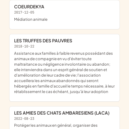
COEURDEKYA
2017-12-05
médiation animale
LES TRUFFES DES PAUVRES
2018-10-22
assistance aux familles à faible revenus possédant des
animaux de compagnie en vu d'éviter toute
maltraitance ou négligence involontaire ou abandon;
elle interviendra dans un esprit général de soutien et
d'amélioration de leur cadre de vie; l'association
accueillera les animaux abandonnés qui seront
hébergés en famille d'accueil le temps nécessaire, à leur
rétablissement le cas échéant, jusqu'à leur adoption
LES AMIES DES CHATS AMBARESIENS (LACA)
2022-08-23
protéger les animaux en général, organiser des