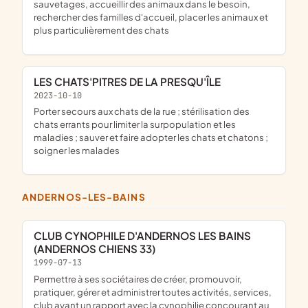
sauvetages, accueillir des animaux dans le besoin,
rechercher des familles d'accueil, placer les animaux et
plus particulièrement des chats
LES CHATS'PITRES DE LA PRESQU'ÎLE
2023-10-10
porter secours aux chats de la rue ; stérilisation des
chats errants pour limiter la surpopulation et les
maladies ; sauver et faire adopter les chats et chatons ;
soigner les malades
ANDERNOS-LES-BAINS
CLUB CYNOPHILE D'ANDERNOS LES BAINS
(ANDERNOS CHIENS 33)
1999-07-13
Permettre à ses sociétaires de créer, promouvoir,
pratiquer, gérer et administrer toutes activités, services,
club ayant un rapport avec la cynophilie concourant au