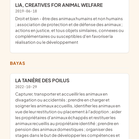
LIA, CREATIVES FOR ANIMAL WELFARE
2019-06-18
droit et bien - être des animaux humains et non humains
; association de protection et de défense des animaux ;
actions en justice, et tous objets similaires, connexes ou
complémentaires ou susceptibles d'en favoriser la
réalisation ou le développement
BAYAS
LA TANIÈRE DES POILUS
2022-10-29
capturer, transporter et accueillir les animaux en
divagation ou accidentés ; prendre en charger et
soigner les animaux accueillis, identifier les animaux en
vue de leur restitution ou placement à l'adoption ; aider
les propriétaires d'animaux échappés et restituer les
animaux recueillis au propriétaire identifié ; prendre en
pension des animaux domestiques ; organiser des
stages dans le but de développer les compétences et