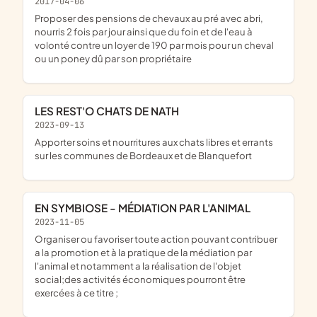
2017-04-06
proposer des pensions de chevaux au pré avec abri,
nourris 2 fois par jour ainsi que du foin et de l'eau à
volonté contre un loyer de 190 par mois pour un cheval
ou un poney dû par son propriétaire
LES REST'O CHATS DE NATH
2023-09-13
apporter soins et nourritures aux chats libres et errants
sur les communes de Bordeaux et de Blanquefort
EN SYMBIOSE - MÉDIATION PAR L'ANIMAL
2023-11-05
organiser ou favoriser toute action pouvant contribuer
a la promotion et à la pratique de la médiation par
l'animal et notamment a la réalisation de l'objet
social;des activités économiques pourront être
exercées à ce titre ;