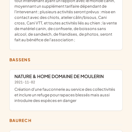
tout intervenant ayant un rapport avec le monde canin,
moyennant un supplément tarifaire dépendant de
l'intervenant ; plusieurs activités seront prévus : mise en
contact avec des chiots, atelier câlin/bisous, Cani
cross, Cani VTT, et toutes activités liés au chien ; la vente
de matériel canin, de confiserie, de boissons sans
alcool, de sandwich, de friandises, de photos, seront
fait au bénéfice de l'association ;
BASSENS
NATURE & HOME DOMAINE DE MOULERIN
2021-11-02
création d'une fauconnerie au service des collectivités
et inclure un refuge pour rapaces blessés mais aussi
introduire des espèces en danger
BAURECH