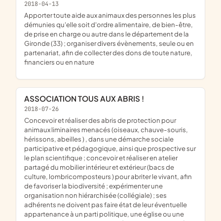
2018-04-13
apporter toute aide aux animaux des personnes les plus
démunies qu'elle soit d'ordre alimentaire, de bien-être,
de prise en charge ou autre dans le département de la
Gironde (33) ; organiser divers évènements, seule ou en
partenariat, afin de collecter des dons de toute nature,
financiers ou en nature
ASSOCIATION TOUS AUX ABRIS !
2018-07-26
concevoir et réaliser des abris de protection pour
animaux liminaires menacés (oiseaux, chauve-souris,
hérissons, abeilles ) , dans une démarche sociale
participative et pédagogique, ainsi que prospective sur
le plan scientifique ; concevoir et réaliser en atelier
partagé du mobilier intérieur et extérieur (bacs de
culture, lombricomposteurs ) pour abriter le vivant, afin
de favoriser la biodiversité ; expérimenter une
organisation non hiérarchisée (collégiale) ; ses
adhérents ne doivent pas faire état de leur éventuelle
appartenance à un parti politique, une église ou une