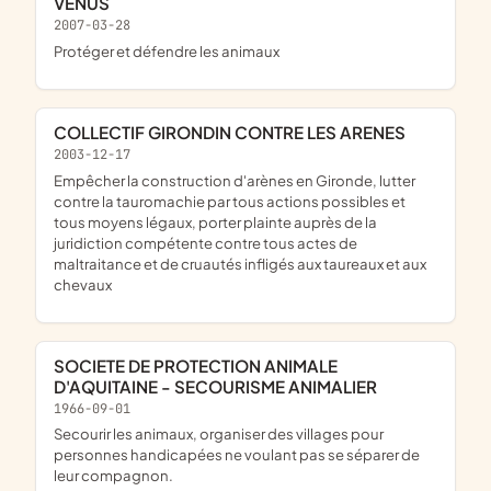
VENUS
2007-03-28
protéger et défendre les animaux
COLLECTIF GIRONDIN CONTRE LES ARENES
2003-12-17
empêcher la construction d'arènes en Gironde, lutter
contre la tauromachie par tous actions possibles et
tous moyens légaux, porter plainte auprès de la
juridiction compétente contre tous actes de
maltraitance et de cruautés infligés aux taureaux et aux
chevaux
SOCIETE DE PROTECTION ANIMALE
D'AQUITAINE - SECOURISME ANIMALIER
1966-09-01
Secourir les animaux, organiser des villages pour
personnes handicapées ne voulant pas se séparer de
leur compagnon.