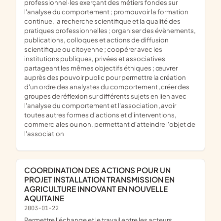
professionnel·les exerçant des métiers fondes sur
l'analyse du comportement ; promouvoir la formation
continue, la recherche scientifique et la qualité des
pratiques professionnelles ; organiser des évènements,
publications, colloques et actions de diffusion
scientifique ou citoyenne ; coopérer avec les
institutions publiques, privées et associatives
partageant les mêmes objectifs éthiques ; œuvrer
auprès des pouvoir public pour permettre la création
d'un ordre des analystes du comportement ,créer des
groupes de réflexion sur différents sujets en lien avec
l'analyse du comportement et l'association ,avoir
toutes autres formes d'actions et d'interventions,
commerciales ou non, permettant d'atteindre l'objet de
l'association
COORDINATION DES ACTIONS POUR UN
PROJET INSTALLATION TRANSMISSION EN
AGRICULTURE INNOVANT EN NOUVELLE
AQUITAINE
2003-01-22
permettre l'échange et le travail entre les acteurs