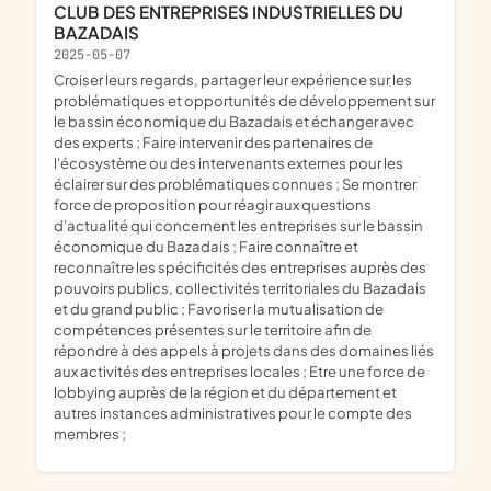
CLUB DES ENTREPRISES INDUSTRIELLES DU
BAZADAIS
2025-05-07
croiser leurs regards, partager leur expérience sur les
problématiques et opportunités de développement sur
le bassin économique du Bazadais et échanger avec
des experts ; Faire intervenir des partenaires de
l'écosystème ou des intervenants externes pour les
éclairer sur des problématiques connues ; Se montrer
force de proposition pour réagir aux questions
d'actualité qui concernent les entreprises sur le bassin
économique du Bazadais ; Faire connaître et
reconnaître les spécificités des entreprises auprès des
pouvoirs publics, collectivités territoriales du Bazadais
et du grand public ; Favoriser la mutualisation de
compétences présentes sur le territoire afin de
répondre à des appels à projets dans des domaines liés
aux activités des entreprises locales ; Etre une force de
lobbying auprès de la région et du département et
autres instances administratives pour le compte des
membres ;