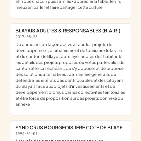
afin que chacun puisse mieux apprécier la table, le vin,
mieux en parler et faire partager cette culture
BLAYAIS ADULTES & RESPONSABLES (B.A.R.)
2017-08-28
de participer de façon active à tous les projets de
développement, d'urbanisme et de tourisme de la ville
et du canton de Blaye ; de relayer auprès des habitants
les détails des projets proposés ou votés par les élus du
canton et le cas échéant, de s'y opposer et de proposer
des solutions alternatives ; de manière générale, de
défendre les intérêts des contribuables et des citoyens
du Blayais face aux projets d'investissements et de
développement promus par les collectivités territoriales
et être force de proposition sur des projets connexe ou
annexe
SYND CRUS BOURGEOIS 1ERE COTE DE BLAYE
1994-01-01
Activités des organisations professionnelles