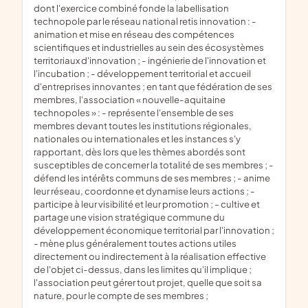
dont l'exercice combiné fonde la labellisation
technopole par le réseau national retis innovation : -
animation et mise en réseau des compétences
scientifiques et industrielles au sein des écosystèmes
territoriaux d'innovation ; - ingénierie de l'innovation et
l'incubation ; - développement territorial et accueil
d'entreprises innovantes ; en tant que fédération de ses
membres, l'association « nouvelle-aquitaine
technopoles » : - représente l'ensemble de ses
membres devant toutes les institutions régionales,
nationales ou internationales et les instances s'y
rapportant, dès lors que les thèmes abordés sont
susceptibles de concerner la totalité de ses membres ; -
défend les intérêts communs de ses membres ; - anime
leur réseau, coordonne et dynamise leurs actions ; -
participe à leur visibilité et leur promotion ; - cultive et
partage une vision stratégique commune du
développement économique territorial par l'innovation ;
- mène plus généralement toutes actions utiles
directement ou indirectement à la réalisation effective
de l'objet ci-dessus, dans les limites qu'il implique ;
l'association peut gérer tout projet, quelle que soit sa
nature, pour le compte de ses membres ;