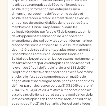
relatives aux entreprises de l'économie sociale et
solidaire ; 5) l'information des entreprises sur la
dimension européenne de l'économie sociale et
solidaire et l'appui à l'établissement de liens avec les
entreprises du secteur établies dans les autres états
membres de l'Union Européenne ; 6) dans les
collectivités régies par l'article 73 de la constitution, le
développement et l'animation de la coopération
internationale des collectivités concernées en matière
d'économie sociale et solidaire ; elle assure la défense
des intérêts de ses adhérents, et plus généralement à
l'ensemble des acteurs de l'économie Sociale et
Solidaire ; elle peut ester en justice aux fins, notamment,
de faire respecter par les entreprises de son ressort et
relevant du 2° du II de l'article 1er de la loi ESS de 2014,
l'application effective des conditions fixées à ce même
article ; elle n'a pas de compétences en matière de
négociation et de dialogue social ; dans des conditions
définies par un décret non paru au 31 03 2015 de la loi n°
2014 856 du 31 juillet 2014 relative à l'économie sociale
et solidaire, elle tient à jour et assure la publication de la
liste des entreprises de l'économie sociale et solidaire,
au sens des 1° et 2° du II de l'article 1er, qui sont situées