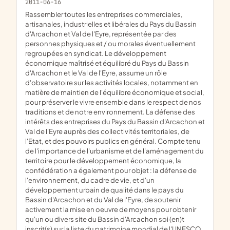
2011-06-16
rassembler toutes les entreprises commerciales,
artisanales, industrielles et libérales du Pays du Bassin
d'Arcachon et Val de l'Eyre, représentée par des
personnes physiques et / ou morales éventuellement
regroupées en syndicat. Le développement
économique maîtrisé et équilibré du Pays du Bassin
d'Arcachon et le Val de l'Eyre, assume un rôle
d'observatoire sur les activités locales, notamment en
matière de maintien de l'équilibre économique et social,
pour préserver le vivre ensemble dans le respect de nos
traditions et de notre environnement. La défense des
intérêts des entreprises du Pays du Bassin d'Arcachon et
Val de l'Eyre auprès des collectivités territoriales, de
l'Etat, et des pouvoirs publics en général. Compte tenu
de l'importance de l'urbanisme et de l'aménagement du
territoire pour le développement économique, la
confédération a également pour objet : la défense de
l'environnement, du cadre de vie, et d'un
développement urbain de qualité dans le pays du
Bassin d'Arcachon et du Val de l'Eyre, de soutenir
activement la mise en oeuvre de moyens pour obtenir
qu'un ou divers site du Bassin d'Arcachon soi (en)t
inscrit(s) sur la liste du patrimoine mondial de l'UNESCO