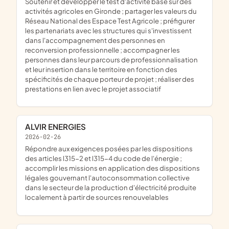
soutenir et développer le test d'activité basé sur des
activités agricoles en Gironde ; partager les valeurs du
Réseau National des Espace Test Agricole ; préfigurer
les partenariats avec les structures qui s'investissent
dans l'accompagnement des personnes en
reconversion professionnelle ; accompagner les
personnes dans leur parcours de professionnalisation
et leur insertion dans le territoire en fonction des
spécificités de chaque porteur de projet ; réaliser des
prestations en lien avec le projet associatif
ALVIR ENERGIES
2026-02-26
répondre aux exigences posées par les dispositions
des articles l315-2 et l315-4 du code de l'énergie ;
accomplir les missions en application des dispositions
légales gouvernant l'autoconsommation collective
dans le secteur de la production d'électricité produite
localement à partir de sources renouvelables