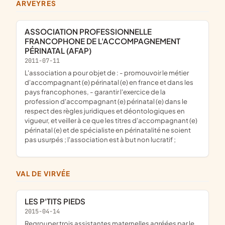
ARVEYRES
ASSOCIATION PROFESSIONNELLE
FRANCOPHONE DE L'ACCOMPAGNEMENT
PÉRINATAL (AFAP)
2011-07-11
l'association a pour objet de : - promouvoir le métier
d'accompagnant (e) périnatal (e) en france et dans les
pays francophones, - garantir l'exercice de la
profession d'accompagnant (e) périnatal (e) dans le
respect des règles juridiques et déontologiques en
vigueur, et veiller à ce que les titres d'accompagnant (e)
périnatal (e) et de spécialiste en périnatalité ne soient
pas usurpés ; l'association est à but non lucratif ;
VAL DE VIRVÉE
LES P'TITS PIEDS
2015-04-14
regrouper trois assistantes maternelles agréées par le