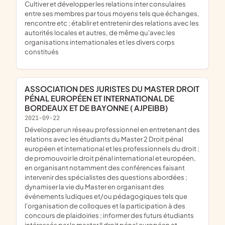
cultiver et développer les relations inter consulaires
entre ses membres par tous moyens tels que échanges,
rencontre etc ; établir et entretenir des relations avec les
autorités locales et autres, de même qu'avec les
organisations internationales et les divers corps
constitués
ASSOCIATION DES JURISTES DU MASTER DROIT
PÉNAL EUROPÉEN ET INTERNATIONAL DE
BORDEAUX ET DE BAYONNE ( AJPEIBB)
2021-09-22
développer un réseau professionnel en entretenant des
relations avec les étudiants du Master 2 Droit pénal
européen et international et les professionnels du droit ;
de promouvoir le droit pénal international et européen,
en organisant notamment des conférences faisant
intervenir des spécialistes des questions abordées ;
dynamiser la vie du Master en organisant des
événements ludiques et/ou pédagogiques tels que
l'organisation de colloques et la participation à des
concours de plaidoiries ; informer des futurs étudiants
intéressés par le master II droit pénal européen et