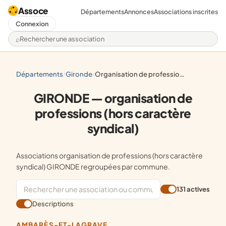
Assoce
Départements
Annonces
Associations inscrites
Connexion
Rechercher une association
départements
gironde
organisation de professions (hors caractère syndical)
/
/
GIRONDE — organisation de
professions (hors caractère
syndical)
Associations organisation de professions (hors caractère
syndical) GIRONDE regroupées par commune.
131 actives
Descriptions
AMBARÈS-ET-LAGRAVE