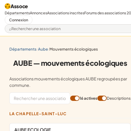
Assoce
Départements
Annonces
Associations inscrites
Forums des associations 2
Connexion
Rechercher une association
départements
aube
mouvements écologiques
/
/
AUBE — mouvements écologiques
Associations mouvements écologiques AUBE regroupées par
commune.
16 actives
Descriptions
LA CHAPELLE-SAINT-LUC
AUBE ECOLOGIE