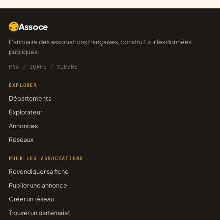
Assoce
L'annuaire des associations françaises, construit sur les données
publiques.
RNA
/
JOAFE
/
SIRENE
EXPLORER
Départements
Explorateur
Annonces
Réseaux
POUR LES ASSOCIATIONS
Revendiquer sa fiche
Publier une annonce
Créer un réseau
Trouver un partenariat