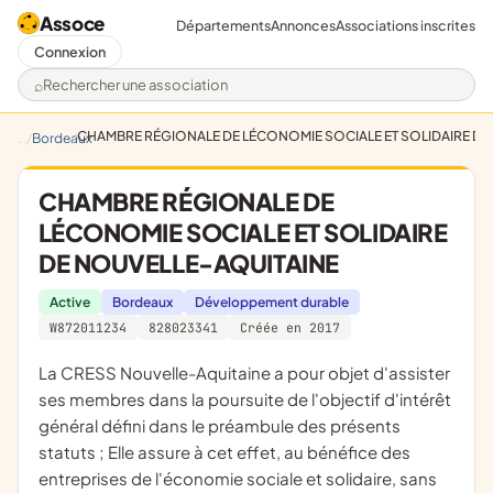
Assoce
Départements
Annonces
Associations inscrites
Connexion
Rechercher une association
CHAMBRE RÉGIONALE DE LÉCONOMIE SOCIALE ET SOLIDAIRE DE
Bordeaux
CHAMBRE RÉGIONALE DE
LÉCONOMIE SOCIALE ET SOLIDAIRE
DE NOUVELLE-AQUITAINE
Active
Bordeaux
Développement durable
W872011234
828023341
Créée en 2017
la CRESS Nouvelle-Aquitaine a pour objet d'assister
ses membres dans la poursuite de l'objectif d'intérêt
général défini dans le préambule des présents
statuts ; Elle assure à cet effet, au bénéfice des
entreprises de l'économie sociale et solidaire, sans