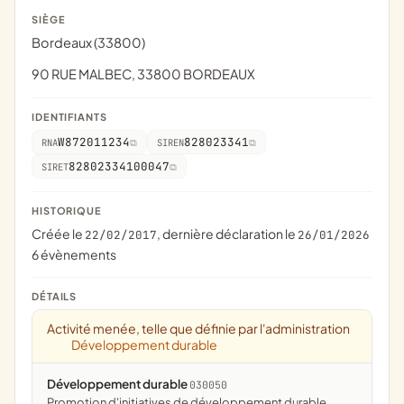
SIÈGE
Bordeaux (33800)
90 RUE MALBEC, 33800 BORDEAUX
IDENTIFIANTS
W872011234
828023341
RNA
SIREN
82802334100047
SIRET
HISTORIQUE
Créée le
, dernière déclaration le
22/02/2017
26/01/2026
6 évènements
DÉTAILS
Activité menée, telle que définie par l'administration
Développement durable
Développement durable
030050
promotion d'initiatives de développement durable