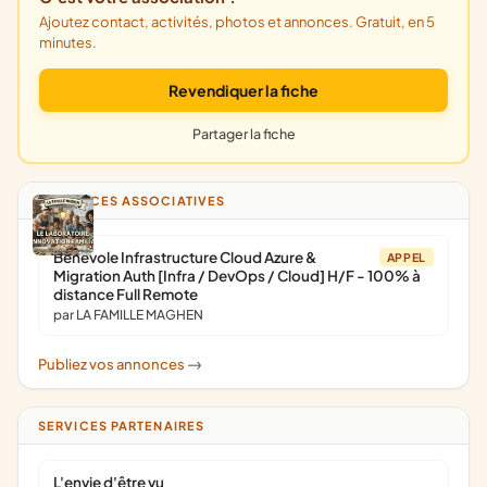
Ajoutez contact, activités, photos et annonces. Gratuit, en 5
minutes.
Revendiquer la fiche
Partager la fiche
ANNONCES ASSOCIATIVES
Bénévole Infrastructure Cloud Azure &
APPEL
Migration Auth [Infra / DevOps / Cloud] H/F - 100% à
distance Full Remote
par LA FAMILLE MAGHEN
Publiez vos annonces
->
SERVICES PARTENAIRES
L'envie d'être vu