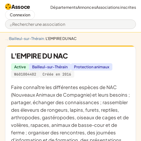
Assoce
Départements
Annonces
Associations inscrites
Connexion
Rechercher une association
Bailleul-sur-Thérain
L'EMPIRE DU NAC
L'EMPIRE DU NAC
Active
Bailleul-sur-Thérain
Protection animaux
W601004402
Créée en 2016
faire connaître les différentes espèces de NAC
(Nouveaux Animaux de Compagnie) et leurs besoins ;
partager, échanger des connaissances ; rassembler
des éleveurs de rongeurs, lapins, furets, reptiles,
arthropodes, gastéropodes, oiseaux de cages et de
volières, rapaces, animaux de basse-cour et de
ferme ; organiser des rencontres, des journées
d'information et de formation, des présentations,