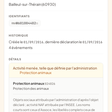
Bailleul-sur-Thérain (60930)
IDENTIFIANTS
W601004402
RNA
HISTORIQUE
Créée le
, dernière déclaration le
01/09/2016
01/09/2016
4 évènements
DÉTAILS
Activité menée, telle que définie par l'administration
Protection animaux
Protection animaux
024026
protection des animaux
Objets sociaux attribués par l'administration d'après l'objet
déclaré ; activité NAF attribuée par l'INSEE. Les noms
courts sont ceux d'Assoce, les libellés complets ceux de