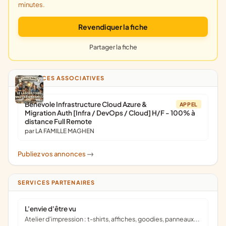
minutes.
Revendiquer la fiche
Partager la fiche
ANNONCES ASSOCIATIVES
Bénévole Infrastructure Cloud Azure &
APPEL
Migration Auth [Infra / DevOps / Cloud] H/F - 100% à
distance Full Remote
par LA FAMILLE MAGHEN
Publiez vos annonces
->
SERVICES PARTENAIRES
L'envie d'être vu
Atelier d'impression : t-shirts, affiches, goodies, panneaux...