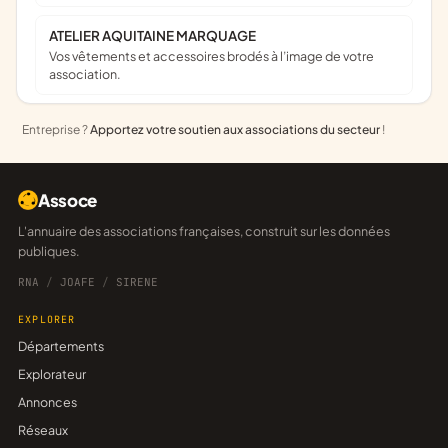
ATELIER AQUITAINE MARQUAGE
Vos vêtements et accessoires brodés à l’image de votre
association.
Entreprise ?
Apportez votre soutien aux associations du secteur
!
Assoce
L'annuaire des associations françaises, construit sur les données
publiques.
RNA
/
JOAFE
/
SIRENE
EXPLORER
Départements
Explorateur
Annonces
Réseaux