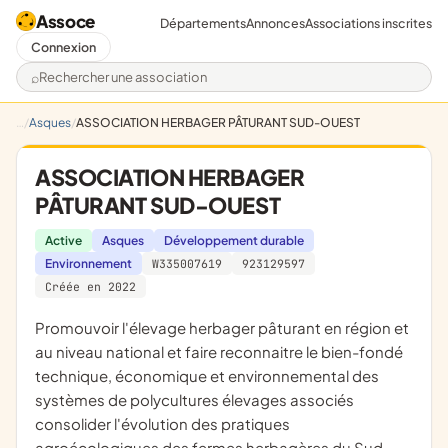
Assoce
Départements
Annonces
Associations inscrites
Connexion
Rechercher une association
Asques
ASSOCIATION HERBAGER PÂTURANT SUD-OUEST
ASSOCIATION HERBAGER
PÂTURANT SUD-OUEST
Active
Asques
Développement durable
Environnement
W335007619
923129597
Créée en 2022
promouvoir l'élevage herbager pâturant en région et
au niveau national et faire reconnaitre le bien-fondé
technique, économique et environnemental des
systèmes de polycultures élevages associés
consolider l'évolution des pratiques
agroécologiques des fermes herbagères du Sud-