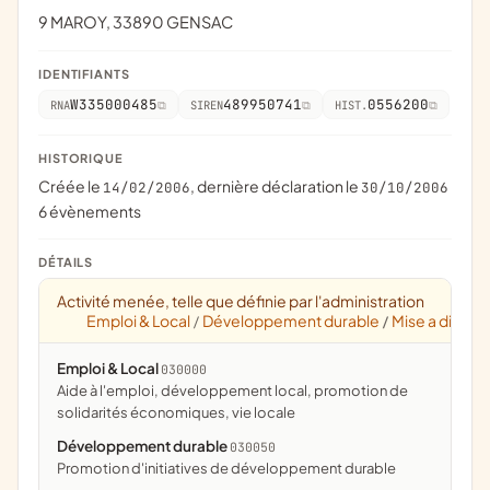
9 MAROY, 33890 GENSAC
IDENTIFIANTS
W335000485
489950741
0556200
RNA
SIREN
HIST.
HISTORIQUE
Créée le
, dernière déclaration le
14/02/2006
30/10/2006
6 évènements
DÉTAILS
Activité menée, telle que définie par l'administration
Emploi & Local
Développement durable
Mise a dispos
/
/
Emploi & Local
030000
aide à l'emploi, développement local, promotion de
solidarités économiques, vie locale
Développement durable
030050
promotion d'initiatives de développement durable