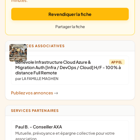
minutes.
Revendiquer la fiche
Partager la fiche
ANNONCES ASSOCIATIVES
Bénévole Infrastructure Cloud Azure &
APPEL
Migration Auth [Infra / DevOps / Cloud] H/F - 100% à
distance Full Remote
par LA FAMILLE MAGHEN
Publiez vos annonces
->
SERVICES PARTENAIRES
Paul B. - Conseiller AXA
Mutuelle, prévoyance et épargne collective pour votre
association