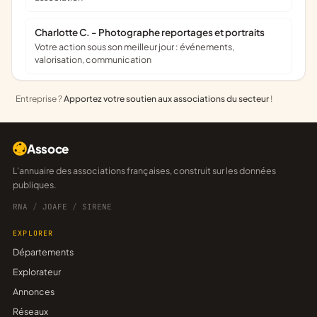
Charlotte C. - Photographe reportages et portraits
Votre action sous son meilleur jour : événements,
valorisation, communication
Entreprise ?
Apportez votre soutien aux associations du secteur
!
Assoce
L'annuaire des associations françaises, construit sur les données
publiques.
RNA
/
JOAFE
/
SIRENE
EXPLORER
Départements
Explorateur
Annonces
Réseaux