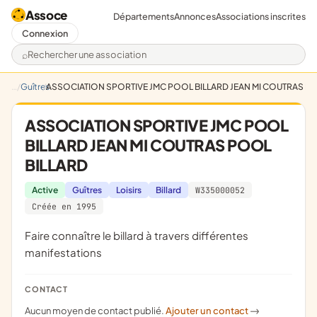
Assoce
Départements
Annonces
Associations inscrites
Connexion
Rechercher une association
Guîtres
ASSOCIATION SPORTIVE JMC POOL BILLARD JEAN MI COUTRAS P
ASSOCIATION SPORTIVE JMC POOL
BILLARD JEAN MI COUTRAS POOL
BILLARD
Active
Guîtres
Loisirs
Billard
W335000052
Créée en 1995
Faire connaître le billard à travers différentes
manifestations
CONTACT
Aucun moyen de contact publié.
Ajouter un contact
->