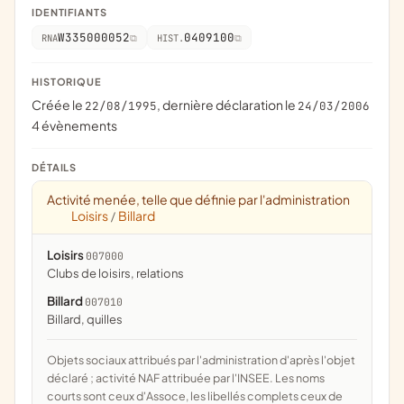
IDENTIFIANTS
W335000052
0409100
RNA
HIST.
HISTORIQUE
Créée le
, dernière déclaration le
22/08/1995
24/03/2006
4 évènements
DÉTAILS
Activité menée, telle que définie par l'administration
Loisirs
Billard
/
Loisirs
007000
clubs de loisirs, relations
Billard
007010
billard, quilles
Objets sociaux attribués par l'administration d'après l'objet
déclaré ; activité NAF attribuée par l'INSEE. Les noms
courts sont ceux d'Assoce, les libellés complets ceux de