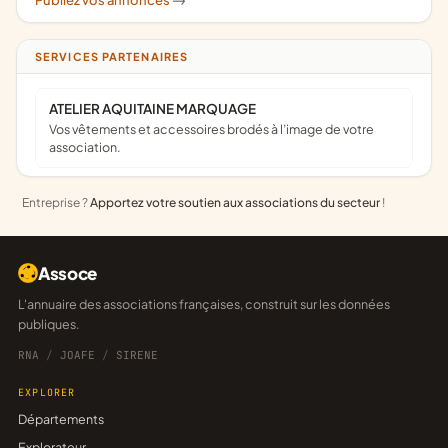
Publiez vos annonces
->
SERVICES PARTENAIRES
ATELIER AQUITAINE MARQUAGE
Vos vêtements et accessoires brodés à l’image de votre
association.
Entreprise ?
Apportez votre soutien aux associations du secteur
!
Assoce
L'annuaire des associations françaises, construit sur les données
publiques.
RNA
/
JOAFE
/
SIRENE
EXPLORER
Départements
Explorateur