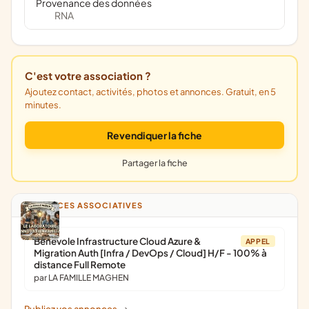
Provenance des données
RNA
C'est votre association ?
Ajoutez contact, activités, photos et annonces. Gratuit, en 5
minutes.
Revendiquer la fiche
Partager la fiche
ANNONCES ASSOCIATIVES
Bénévole Infrastructure Cloud Azure &
APPEL
Migration Auth [Infra / DevOps / Cloud] H/F - 100% à
distance Full Remote
par LA FAMILLE MAGHEN