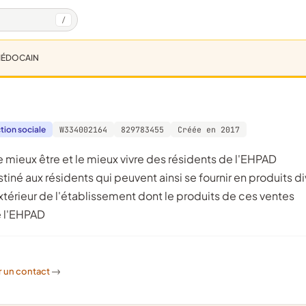
/
 MÉDOCAIN
tion sociale
W334002164
829783455
Créée en 2017
né aux résidents qui peuvent ainsi se fournir en produits di
'extérieur de l'établissement dont le produits de ces ventes
e l'EHPAD
r un contact
->