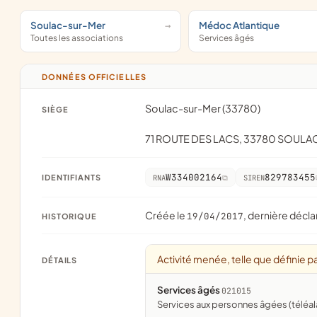
Soulac-sur-Mer
Médoc Atlantique
Toutes les associations
Services âgés
DONNÉES OFFICIELLES
Soulac-sur-Mer (33780)
SIÈGE
71 ROUTE DES LACS, 33780 SOUL
W334002164
829783455
IDENTIFIANTS
RNA
SIREN
Créée le
, dernière décla
19/04/2017
HISTORIQUE
Activité menée, telle que définie pa
DÉTAILS
Services âgés
021015
services aux personnes âgées (téléal