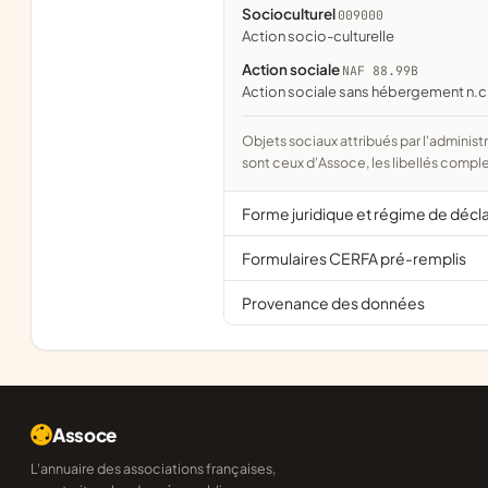
Socioculturel
009000
action socio-culturelle
Action sociale
NAF 88.99B
Action sociale sans hébergement n.c
Objets sociaux attribués par l'administration d'après l'objet déclaré ; activité NAF attribuée par l'INSEE. Les noms courts
sont ceux d'Assoce, les libellés comple
Forme juridique et régime de décl
Formulaires CERFA pré-remplis
Provenance des données
Assoce
L'annuaire des associations françaises,