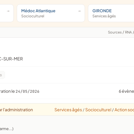
Médoc Atlantique
GIRONDE
Socioculturel
Services âgés
Sources
/
RNA
AC-SUR-MER
ration le
6 évèn
24/05/2026
r l'administration
Services âgés
Socioculturel
Action soc
/
/
arme...)