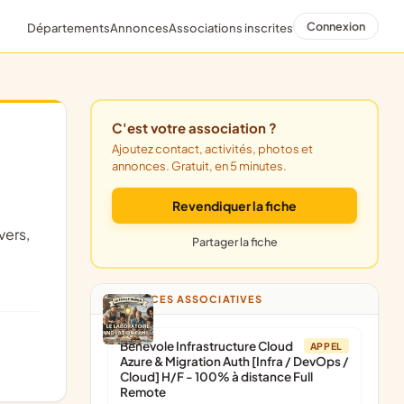
Connexion
Départements
Annonces
Associations inscrites
C'est votre association ?
Ajoutez contact, activités, photos et
annonces. Gratuit, en 5 minutes.
Revendiquer la fiche
vers,
Partager la fiche
ANNONCES ASSOCIATIVES
Bénévole Infrastructure Cloud
APPEL
Azure & Migration Auth [Infra / DevOps /
Cloud] H/F - 100% à distance Full
Remote