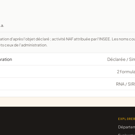
.a.
ts ceux de l'administration.
aration
Déclarée
Si
/
2 formula
RNA
SIR
/
EXPLORE
Départe