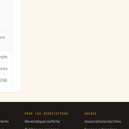
mple
ires
ENE
R
POUR LES ASSOCIATIONS
ASSOCE
ments
Revendiquer sa fiche
Associations inscrites