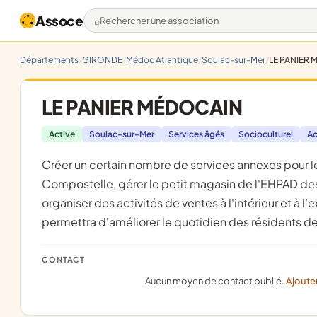
Assoce
Rechercher une association
Départements
GIRONDE
Médoc Atlantique
Soulac-sur-Mer
LE PANIER
LE PANIER MÉDOCAIN
Active
Soulac-sur-Mer
Services âgés
Socioculturel
Ac
créer un certain nombre de services annexes pour le mieux être et le mieux vivre des résidents de l'EHPAD
Compostelle, gérer le petit magasin de l'EHPAD desti
organiser des activités de ventes à l'intérieur et à l
permettra d'améliorer le quotidien des résidents d
CONTACT
Aucun moyen de contact publié.
Ajoute