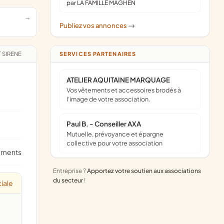
par LA FAMILLE MAGHEN
Publiez vos annonces
->
/
SIRENE
SERVICES PARTENAIRES
ATELIER AQUITAINE MARQUAGE
Vos vêtements et accessoires brodés à
l’image de votre association.
Paul B. - Conseiller AXA
Mutuelle, prévoyance et épargne
collective pour votre association
ements
Entreprise ?
Apportez votre soutien aux associations
du secteur
!
iale