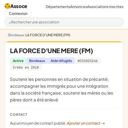
Assoce
Départements
Annonces
Associations inscrites
Connexion
Rechercher une association
Bordeaux
LA FORCE D'UNE MERE (FM)
LA FORCE D'UNE MERE (FM)
Active
Bordeaux
Aide réfugiés
W332023246
Créée en 2018
soutenir les personnes en situation de précarité;
accompagner les immigrés pour une intégration
dans la société française; soutenir les mères ou les
pères dont a été enlevé
CONTACT
Aucun moyen de contact publié.
Ajouter un contact
->