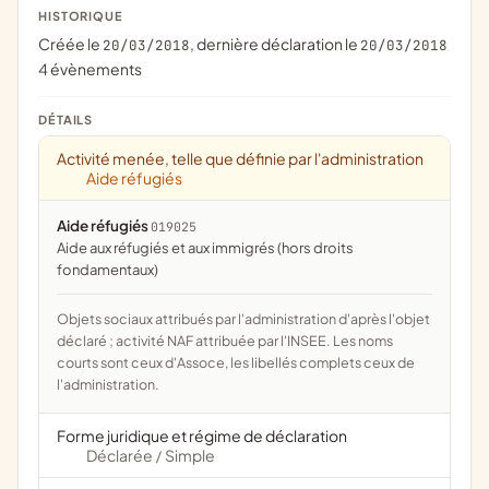
HISTORIQUE
Créée le
, dernière déclaration le
20/03/2018
20/03/2018
4 évènements
DÉTAILS
Activité menée, telle que définie par l'administration
Aide réfugiés
Aide réfugiés
019025
aide aux réfugiés et aux immigrés (hors droits
fondamentaux)
Objets sociaux attribués par l'administration d'après l'objet
déclaré ; activité NAF attribuée par l'INSEE. Les noms
courts sont ceux d'Assoce, les libellés complets ceux de
l'administration.
Forme juridique et régime de déclaration
Déclarée
Simple
/