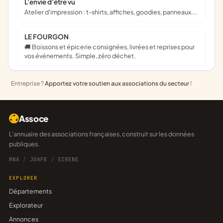
L'envie d'être vu
Atelier d'impression : t-shirts, affiches, goodies, panneaux...
LE FOURGON
🚚 Boissons et épicerie consignées, livrées et reprises pour
vos événements. Simple, zéro déchet.
Entreprise ?
Apportez votre soutien aux associations du secteur
!
Assoce
L'annuaire des associations françaises, construit sur les données
publiques.
RNA
/
JOAFE
/
SIRENE
EXPLORER
Départements
Explorateur
Annonces