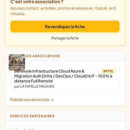
C'est votre association ?
Ajoutez contact, activités, photos et annonces. Gratuit, en 5
minutes.
Revendiquer la fiche
Partager la fiche
ANNONCES ASSOCIATIVES
Bénévole Infrastructure Cloud Azure &
APPEL
Migration Auth [Infra / DevOps / Cloud] H/F - 100% à
distance Full Remote
par LA FAMILLE MAGHEN
Publiez vos annonces
->
SERVICES PARTENAIRES