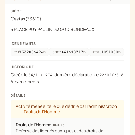
SIÈGE
Cestas (33610)
5 PLACE PUY PAULIN, 33000 BORDEAUX
IDENTIFIANTS
W332006496
441618717
1051000
RNA
SIREN
HIST.
HISTORIQUE
Créée le
, dernière déclaration le
04/11/1974
22/02/2018
6 évènements
DÉTAILS
Activité menée, telle que définie par l'administration
Droits de l'Homme
Droits de l'Homme
003015
défense des libertés publiques et des droits de