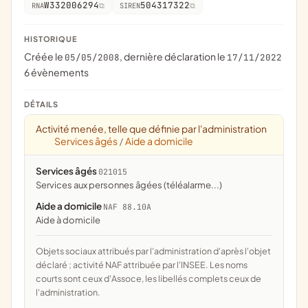
W332006294
504317322
RNA
SIREN
HISTORIQUE
Créée le
, dernière déclaration le
05/05/2008
17/11/2022
6 évènements
DÉTAILS
Activité menée, telle que définie par l'administration
Services âgés
Aide a domicile
/
Services âgés
021015
services aux personnes âgées (téléalarme...)
Aide a domicile
NAF 88.10A
Aide à domicile
Objets sociaux attribués par l'administration d'après l'objet
déclaré ; activité NAF attribuée par l'INSEE. Les noms
courts sont ceux d'Assoce, les libellés complets ceux de
l'administration.