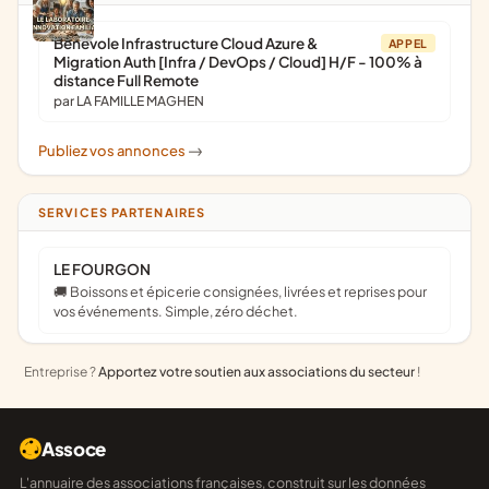
Bénévole Infrastructure Cloud Azure &
APPEL
Migration Auth [Infra / DevOps / Cloud] H/F - 100% à
distance Full Remote
par LA FAMILLE MAGHEN
Publiez vos annonces
->
SERVICES PARTENAIRES
LE FOURGON
🚚 Boissons et épicerie consignées, livrées et reprises pour
vos événements. Simple, zéro déchet.
Entreprise ?
Apportez votre soutien aux associations du secteur
!
Assoce
L'annuaire des associations françaises, construit sur les données