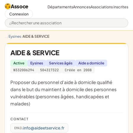
Assoce
Départements
Annonces
Associations inscrites
Connexion
Rechercher une association
Eysines
AIDE & SERVICE
AIDE & SERVICE
Active
Eysines
Services âgés
Aide a domicile
W332006294
504317322
Créée en 2008
proposer du personnel d'aide à domicile qualifié
dans le but du maintient à domicile des personnes
vulnérables (personnes âgées, handicapées et
malades)
CONTACT
info@aideetservice.fr
EMAIL