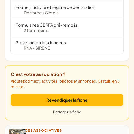
Forme juridique et régime de déclaration
Déclarée
Simple
/
Formulaires CERFA pré-remplis
2 formulaires
Provenance des données
RNA
SIRENE
/
C'est votre association ?
Ajoutez contact, activités, photos et annonces. Gratuit, en 5
minutes.
Revendiquer la fiche
Partager la fiche
ANNONCES ASSOCIATIVES