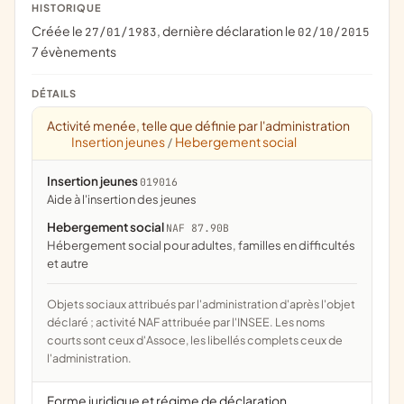
HISTORIQUE
Créée le
, dernière déclaration le
27/01/1983
02/10/2015
7 évènements
DÉTAILS
Activité menée, telle que définie par l'administration
Insertion jeunes
Hebergement social
/
Insertion jeunes
019016
aide à l'insertion des jeunes
Hebergement social
NAF 87.90B
Hébergement social pour adultes, familles en difficultés
et autre
Objets sociaux attribués par l'administration d'après l'objet
déclaré ; activité NAF attribuée par l'INSEE. Les noms
courts sont ceux d'Assoce, les libellés complets ceux de
l'administration.
Forme juridique et régime de déclaration