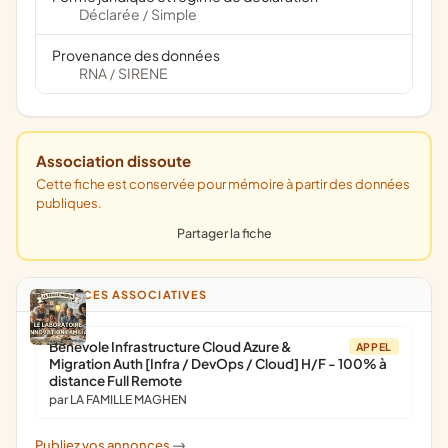
Déclarée
Simple
/
Provenance des données
RNA
SIRENE
/
Association dissoute
Cette fiche est conservée pour mémoire à partir des données
publiques.
Partager la fiche
ANNONCES ASSOCIATIVES
Bénévole Infrastructure Cloud Azure &
APPEL
Migration Auth [Infra / DevOps / Cloud] H/F - 100% à
distance Full Remote
par LA FAMILLE MAGHEN
Publiez vos annonces
->