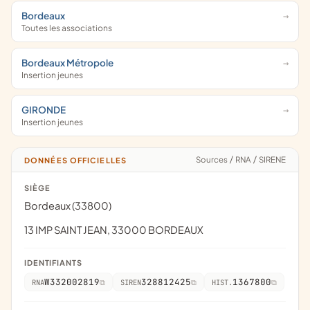
Bordeaux
Toutes les associations
Bordeaux Métropole
Insertion jeunes
GIRONDE
Insertion jeunes
Sources
/
RNA
/
SIRENE
DONNÉES OFFICIELLES
SIÈGE
Bordeaux (33800)
13 IMP SAINT JEAN, 33000 BORDEAUX
IDENTIFIANTS
W332002819
328812425
1367800
RNA
SIREN
HIST.