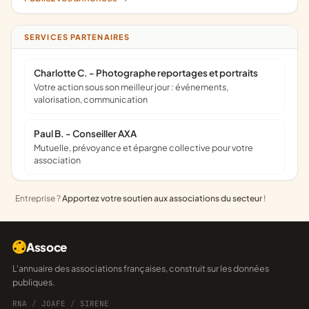
SERVICES PARTENAIRES
Charlotte C. - Photographe reportages et portraits
Votre action sous son meilleur jour : événements,
valorisation, communication
Paul B. - Conseiller AXA
Mutuelle, prévoyance et épargne collective pour votre
association
Entreprise ?
Apportez votre soutien aux associations du secteur
!
Assoce
L'annuaire des associations françaises, construit sur les données
publiques.
RNA
/
JOAFE
/
SIRENE