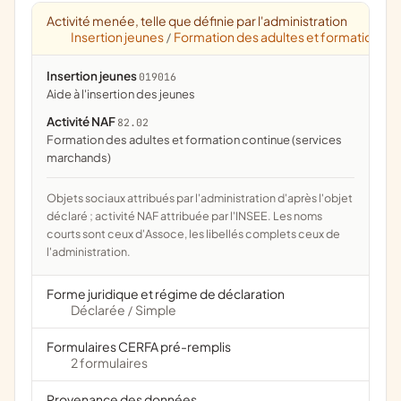
Activité menée, telle que définie par l'administration
Insertion jeunes
Formation des adultes et formation co
/
Insertion jeunes
019016
aide à l'insertion des jeunes
Activité NAF
82.02
Formation des adultes et formation continue (services
marchands)
Objets sociaux attribués par l'administration d'après l'objet
déclaré ; activité NAF attribuée par l'INSEE. Les noms
courts sont ceux d'Assoce, les libellés complets ceux de
l'administration.
Forme juridique et régime de déclaration
Déclarée
Simple
/
Formulaires CERFA pré-remplis
2 formulaires
Provenance des données