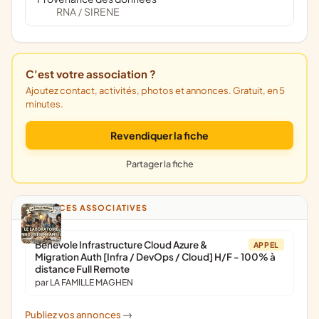
RNA
SIRENE
/
C'est votre association ?
Ajoutez contact, activités, photos et annonces. Gratuit, en 5
minutes.
Revendiquer la fiche
Partager la fiche
ANNONCES ASSOCIATIVES
Bénévole Infrastructure Cloud Azure &
APPEL
Migration Auth [Infra / DevOps / Cloud] H/F - 100% à
distance Full Remote
par LA FAMILLE MAGHEN
Publiez vos annonces
->