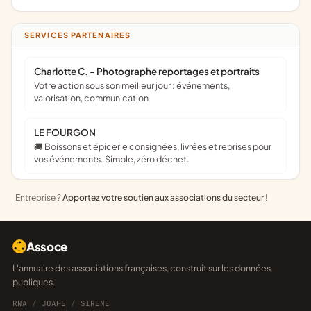
SERVICES PARTENAIRES
Charlotte C. - Photographe reportages et portraits
Votre action sous son meilleur jour : événements,
valorisation, communication
LE FOURGON
🚚 Boissons et épicerie consignées, livrées et reprises pour
vos événements. Simple, zéro déchet.
Entreprise ?
Apportez votre soutien aux associations du secteur
!
Assoce
L'annuaire des associations françaises, construit sur les données
publiques.
RNA
/
JOAFE
/
SIRENE